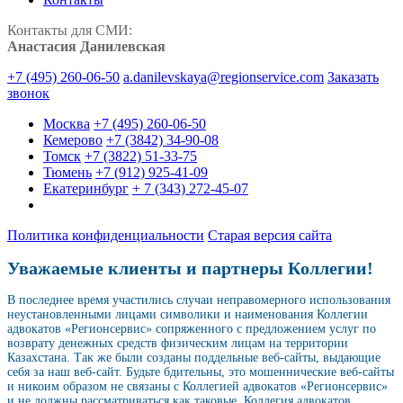
Контакты для СМИ:
Анастасия Данилевская
+7 (495) 260-06-50
a.danilevskaya@regionservice.com
Заказать
звонок
Москва
+7 (495) 260-06-50
Кемерово
+7 (3842) 34-90-08
Томск
+7 (3822) 51-33-75
Тюмень
+7 (912) 925-41-09
Екатеринбург
+ 7 (343) 272-45-07
Политика конфиденциальности
Старая версия сайта
Уважаемые клиенты и партнеры Коллегии!
В последнее время участились случаи неправомерного использования
неустановленными лицами символики и наименования Коллегии
адвокатов «Регионсервис» сопряженного с предложением услуг по
возврату денежных средств физическим лицам на территории
Казахстана. Так же были созданы поддельные веб-сайты, выдающие
себя за наш веб-сайт. Будьте бдительны, это мошеннические веб-сайты
и никоим образом не связаны с Коллегией адвокатов «Регионсервис»
и не должны рассматриваться как таковые. Коллегия адвокатов