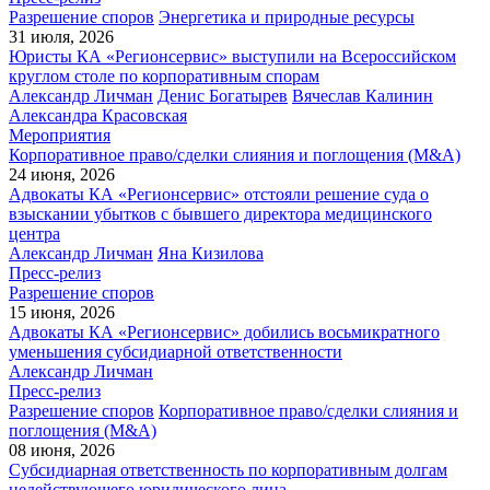
Разрешение споров
Энергетика и природные ресурсы
31 июля, 2026
Юристы КА «Регионсервис» выступили на Всероссийском
круглом столе по корпоративным спорам
Александр Личман
Денис Богатырев
Вячеслав Калинин
Александра Красовская
Мероприятия
Корпоративное право/сделки слияния и поглощения (M&A)
24 июня, 2026
Адвокаты КА «Регионсервис» отстояли решение суда о
взыскании убытков с бывшего директора медицинского
центра
Александр Личман
Яна Кизилова
Пресс-релиз
Разрешение споров
15 июня, 2026
Адвокаты КА «Регионсервис» добились восьмикратного
уменьшения субсидиарной ответственности
Александр Личман
Пресс-релиз
Разрешение споров
Корпоративное право/сделки слияния и
поглощения (M&A)
08 июня, 2026
Субсидиарная ответственность по корпоративным долгам
недействующего юридического лица