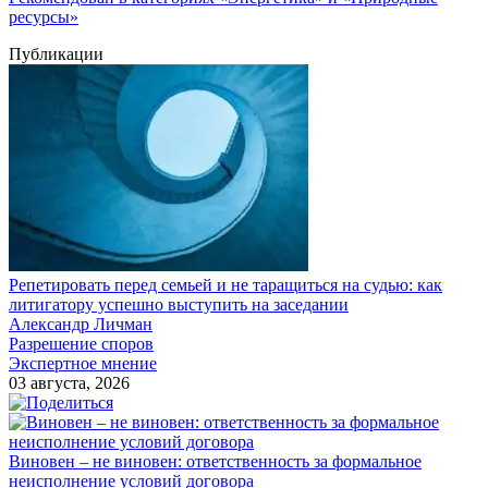
ресурсы»
Публикации
Репетировать перед семьей и не таращиться на судью: как
литигатору успешно выступить на заседании
Александр Личман
Разрешение споров
Экспертное мнение
03 августа, 2026
Виновен – не виновен: ответственность за формальное
неисполнение условий договора