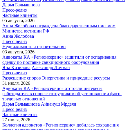
Дарья Балмашнова
Пресс-релиз
Частные клиенты
05 августа, 2026
Анна Жолобова награждена благодарственным письмом
Министра юстиции РФ
Анна Жолобова
Пресс-релиз
Недвижимость и строительство
03 августа, 2026
Адвокаты КА «Регионсервис» защитили от оспаривания
сделку по поставке санкционного оборудования
Яна Кизилова
Александр Личман
Пресс-релиз
Разрешение споров
Энергетика и природные ресурсы
31 июля, 2026
Адвокаты КА «Регионсервис» отстояли интересы
работодателя в споре с сотрудником об установлении факта
трудовых отношений
Дарья Балмашнова
Айкануш Мрдеян
Пресс-релиз
Частные клиенты
27 июля, 2026
Коллегия адвокатов «Регионсервис» добилась сохранения