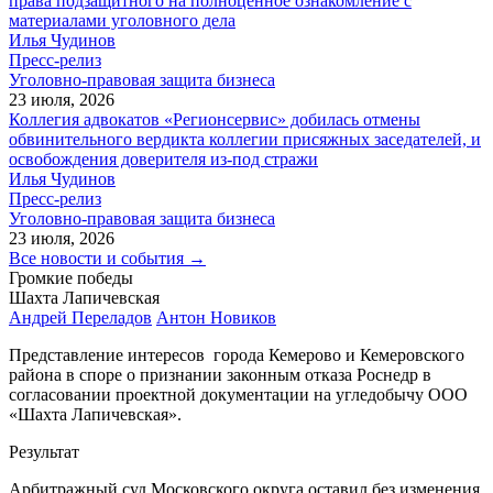
права подзащитного на полноценное ознакомление с
материалами уголовного дела
Илья Чудинов
Пресс-релиз
Уголовно-правовая защита бизнеса
23 июля, 2026
Коллегия адвокатов «Регионсервис» добилась отмены
обвинительного вердикта коллегии присяжных заседателей, и
освобождения доверителя из-под стражи
Илья Чудинов
Пресс-релиз
Уголовно-правовая защита бизнеса
23 июля, 2026
Все новости и события →
Громкие победы
Шахта Лапичевская
П
Андрей Переладов
Антон Новиков
Представление интересов города Кемерово и Кемеровского
района в споре о признании законным отказа Роснедр в
(
согласовании проектной документации на угледобычу ООО
п
«Шахта Лапичевская».
с
с
Результат
Р
Арбитражный суд Московского округа оставил без изменения