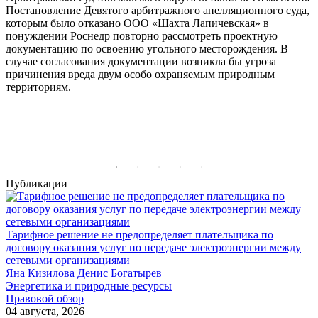
Постановление Девятого арбитражного апелляционного суда,
С
которым было отказано ООО «Шахта Лапичевская» в
о
понуждении Роснедр повторно рассмотреть проектную
н
документацию по освоению угольного месторождения. В
К
случае согласования документации возникла бы угроза
д
причинения вреда двум особо охраняемым природным
з
территориям.
в
н
к
и
в
Публикации
Тарифное решение не предопределяет плательщика по
договору оказания услуг по передаче электроэнергии между
сетевыми организациями
Яна Кизилова
Денис Богатырев
Энергетика и природные ресурсы
Правовой обзор
04 августа, 2026