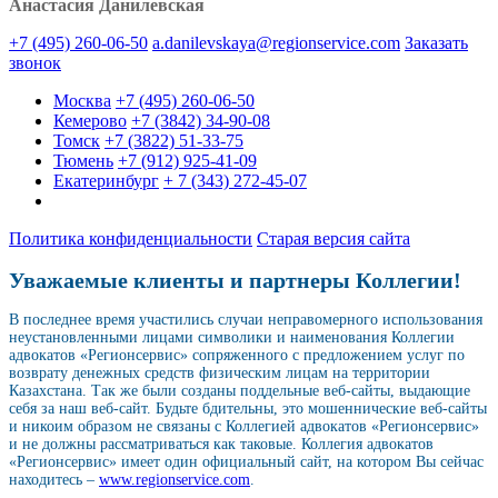
Анастасия Данилевская
+7 (495) 260-06-50
a.danilevskaya@regionservice.com
Заказать
звонок
Москва
+7 (495) 260-06-50
Кемерово
+7 (3842) 34-90-08
Томск
+7 (3822) 51-33-75
Тюмень
+7 (912) 925-41-09
Екатеринбург
+ 7 (343) 272-45-07
Политика конфиденциальности
Старая версия сайта
Уважаемые клиенты и партнеры Коллегии!
В последнее время участились случаи неправомерного использования
неустановленными лицами символики и наименования Коллегии
адвокатов «Регионсервис» сопряженного с предложением услуг по
возврату денежных средств физическим лицам на территории
Казахстана. Так же были созданы поддельные веб-сайты, выдающие
себя за наш веб-сайт. Будьте бдительны, это мошеннические веб-сайты
и никоим образом не связаны с Коллегией адвокатов «Регионсервис»
и не должны рассматриваться как таковые. Коллегия адвокатов
«Регионсервис» имеет один официальный сайт, на котором Вы сейчас
находитесь –
www.regionservice.com
.