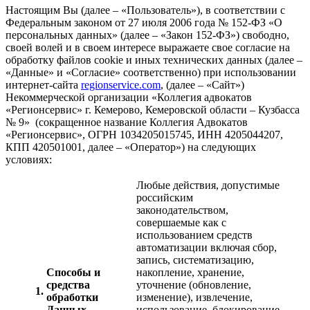
Настоящим Вы (далее – «Пользователь»), в соответствии с
Федеральным законом от 27 июля 2006 года № 152-ФЗ «О
персональных данных» (далее – «Закон 152-ФЗ») свободно,
своей волей и в своем интересе выражаете свое согласие на
обработку файлов сookie и иных технических данных (далее –
«Данные» и «Согласие» соответственно) при использовании
интернет-сайта
regionservice.com
, (далее – «Сайт»)
Некоммерческой организации «Коллегия адвокатов
«Регионсервис» г. Кемерово, Кемеровской области – Кузбасса
№ 9» (сокращенное название Коллегия Адвокатов
«Регионсервис», ОГРН 1034205015745, ИНН 4205044207,
КПП 420501001, далее – «Оператор») на следующих
условиях:
Любые действия, допустимые
российским
законодательством,
совершаемые как с
использованием средств
автоматизации включая сбор,
запись, систематизацию,
Способы и
накопление, хранение,
средства
уточнение (обновление,
1.
обработки
изменение), извлечение,
Данных
использование, блокирование,