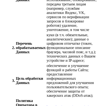
передача третьим лицам
(например, службам
аналитики Яндекс, VK,
сервисов по верификации
запросов и блокировке
роботов) удаление,
уничтожение, в том числе
куки (в т.ч. обязательные,
аналитические); данные о
Перечень
цифровом отпечатке (токен,
2.
обрабатываемых
функциональное описание
Данных
браузера, часовой пояс, и т.д.);
технических данных о Вашем
устройстве и IP-адресе;
обеспечение и улучшение
функций и работы Сайта;
предоставление
Цель обработки
информационных
3.
Данных
предложений для улучшения
пользовательского опыта;
обеспечение защиты от
хакерских атак (DDoS-атак);
Политика
Оператора в