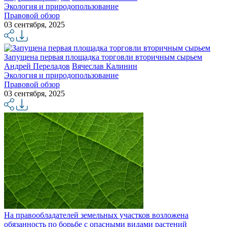
Экология и природопользование
Правовой обзор
03 сентября, 2025
Запущена первая площадка торговли вторичным сырьем
Андрей Переладов
Вячеслав Калинин
Экология и природопользование
Правовой обзор
03 сентября, 2025
На правообладателей земельных участков возложена
обязанность по борьбе с опасными видами растений