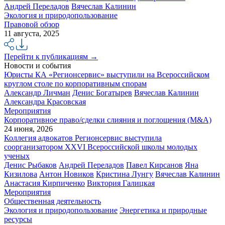
Андрей Переладов
Вячеслав Калинин
Экология и природопользование
Правовой обзор
11 августа, 2025
Перейти к публикациям →
Новости и события
Юристы КА «Регионсервис» выступили на Всероссийском
круглом столе по корпоративным спорам
Александр Личман
Денис Богатырев
Вячеслав Калинин
Александра Красовская
Мероприятия
Корпоративное право/сделки слияния и поглощения (M&A)
24 июня, 2026
Коллегия адвокатов Регионсервис выступила
соорганизатором XХVI Всероссийской школы молодых
ученых
Денис Рыбаков
Андрей Переладов
Павел Кирсанов
Яна
Кизилова
Антон Новиков
Кристина Лунгу
Вячеслав Калинин
Анастасия Кирпиченко
Виктория Галицкая
Мероприятия
Общественная деятельность
Экология и природопользование
Энергетика и природные
ресурсы