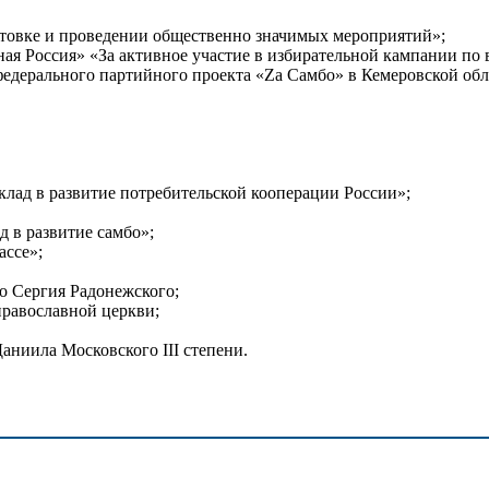
отовке и проведении общественно значимых мероприятий»;
ная Россия» «За активное участие в избирательной кампании по
федерального партийного проекта «Za Самбо» в Кемеровской обл
клад в развитие потребительской кооперации России»;
д в развитие самбо»;
ассе»;
о Сергия Радонежского;
православной церкви;
аниила Московского III степени.