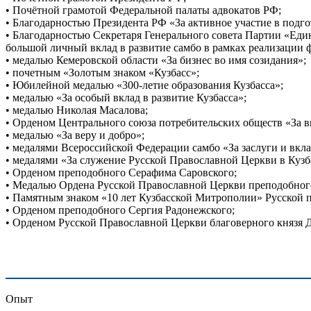
• Почётной грамотой Федеральной палаты адвокатов РФ;
• Благодарностью Президента РФ «За активное участие в подг
• Благодарностью Секретаря Генерального совета Партии «Еди
большой личный вклад в развитие самбо в рамках реализации 
• медалью Кемеровской области «За бизнес во имя созидания»;
• почетным «Золотым знаком «Кузбасс»;
• Юбилейной медалью «300-летие образования Кузбасса»;
• медалью «За особый вклад в развитие Кузбасса»;
• медалью Николая Масалова;
• Орденом Центрального союза потребительских обществ «За в
• медалью «За веру и добро»;
• медалями Всероссийской Федерации самбо «За заслуги и вкла
• медалями «За служение Русской Православной Церкви в Кузб
• Орденом преподобного Серафима Саровского;
• Медалью Ордена Русской Православной Церкви преподобног
• Памятным знаком «10 лет Кузбасской Митрополии» Русской 
• Орденом преподобного Сергия Радонежского;
• Орденом Русской Православной Церкви благоверного князя Д
Опыт