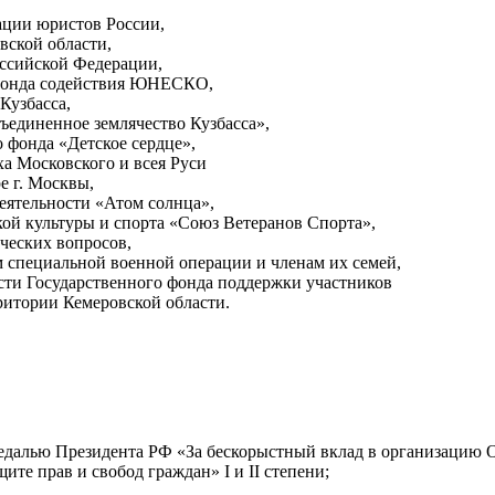
ации юристов России,
вской области,
оссийской Федерации,
 фонда содействия ЮНЕСКО,
Кузбасса,
ъединенное землячество Кузбасса»,
о фонда «Детское сердце»,
ха Московского и всея Руси
е г. Москвы,
деятельности «Атом солнца»,
кой культуры и спорта «Союз Ветеранов Спорта»,
ческих вопросов,
 специальной военной операции и членам их семей,
сти Государственного фонда поддержки участников
ритории Кемеровской области.
 медалью Президента РФ «За бескорыстный вклад в организаци
ите прав и свобод граждан» I и II степени;