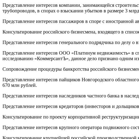
Представление интересов компании, занимающейся строительс
трубопроводов, в спорах о взыскании убытков в размере 3 мл
Представление интересов пассажиров в споре с иностранной а
Консультирование российского бизнесмена, входящего в список
Представление интересов генерального подрядчика по делу о 
Представление интересов ООО «Платинум недвижимость» в спо
исследованию «КоммерсантЪ», данное дело признано одним из з
Сопровождение процедуры банкротства российского бизнесмен
Представление интересов пайщиков Новгородского областного 
670 млн рублей.
Представление интересов наследников частного банка в наслед
Представление интересов кредиторов (инвесторов и дольщиков) 
Консультирование по проекту корпоративной реструктуризации
Представление интересов крупного оператора подвижного сост
Консультирование крупнейшей российской производственной к