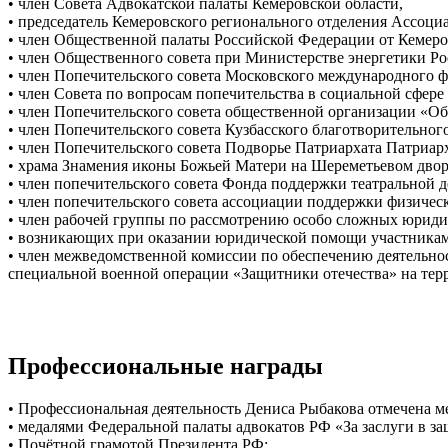
• член Совета Адвокатской палаты Кемеровской области,
• председатель Кемеровского регионального отделения Ассоци
• член Общественной палаты Российской Федерации от Кемеро
• член Общественного совета при Министерстве энергетики Р
• член Попечительского совета Московского международного
• член Совета по вопросам попечительства в социальной сфере 
• член Попечительского совета общественной организации «Об
• член Попечительского совета Кузбасского благотворительног
• член Попечительского совета Подворье Патриархата Патриар
• храма Знамения иконы Божьей Матери на Шереметьевом двор
• член попечительского совета Фонда поддержки театральной 
• член попечительского совета ассоциации поддержки физичес
• член рабочей группы по рассмотрению особо сложных юриди
• возникающих при оказании юридической помощи участникам
• член межведомственной комиссии по обеспечению деятельно
специальной военной операции «Защитники отечества» на тер
Профессиональные награды
• Профессиональная деятельность Дениса Рыбакова отмечена
• медалями Федеральной палаты адвокатов РФ «За заслуги в защ
• Почётной грамотой Президента РФ;