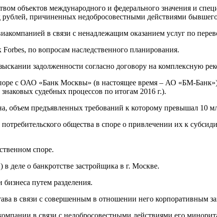
твом объектов международного и федерального значения и спец
рд рублей, причиненных недобросовестными действиями бывшего
виакомпанией в связи с ненадлежащим оказанием услуг по перев
 Forbes, по вопросам наследственного планирования.
взыскании задолженности согласно договору на комплексную ре
ре с ОАО «Банк Москвы» (в настоящее время – АО «БМ-Банк») 
наковых судебных процессов по итогам 2016 г.).
а, объем предъявленных требований к которому превышал 10 мл
потребительского общества в споре о привлечении их к субсиди
ственном споре.
в деле о банкротстве застройщика в г. Москве.
 бизнеса путем разделения.
ава в связи с совершенным в отношении него корпоративным за
омпании в связи с недобросовестными действиями его минорит