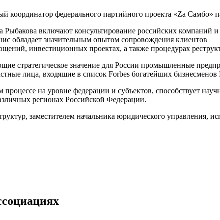
ый координатор федерального партийного проекта «Zа Самбо» п
 Рыбакова включают консультирование российских компаний и 
енис обладает значительным опытом сопровождения клиентов
ощений, инвестиционных проектах, а также процедурах реструкт
ие стратегическое значение для России промышленные предпри
стные лица, входящие в список Forbes богатейших бизнесменов 
 процессе на уровне федерации и субъектов, способствует научн
различных регионах Российской Федерации.
структур, заместителем начальника юридического управления, 
ассоциациях