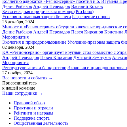
Коллегию адвокатов «Регионсервис» посетил и.о. Игумена Пр
Денис Рыбаков
Андрей Переладов
Василий Козлов
Безвозмездная юридическая помощь (Pro bono)
Уголовно-правовая защита бизнеса
Разрешение споров
25 декабря, 2024
Минюст и «Регионсервис» обсудили ключевые юридические со
Денис Рыбаков
Андрей Переладов
Павел Кирсанов
Кристина 
Мероприятия
Экология и природопользование
Уголовно-правовая защита би
02 декабря, 2024
КА «Регионсервис» организует круглый стол совместно с Упр
Андрей Переладов
Павел Кирсанов
Дмитрий Земнухов
Алекса
Мероприятия
Реструктуризация и банкротство
Экология и природопользова
27 ноября, 2024
Все новости и события →
Присоединяйтесь
к нашей команде
Наши сотрудники →
Правовой обзор
Практики и отрасли
Рейтинги и награды
Поддержка спорта
Общественная деятельность