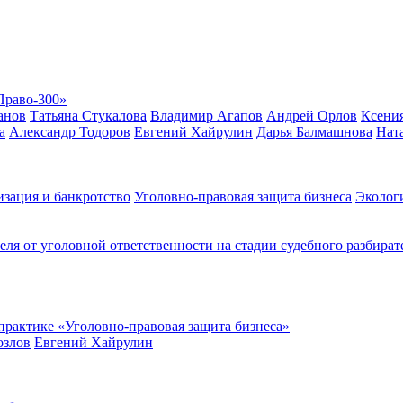
Право-300»
анов
Татьяна Стукалова
Владимир Агапов
Андрей Орлов
Ксения
а
Александр Тодоров
Евгений Хайрулин
Дарья Балмашнова
Нат
изация и банкротство
Уголовно-правовая защита бизнеса
Эколог
я от уголовной ответственности на стадии судебного разбират
 практике «Уголовно-правовая защита бизнеса»
озлов
Евгений Хайрулин