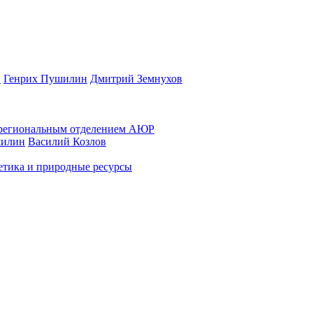
в
Генрих Пушилин
Дмитрий Земнухов
и региональным отделением АЮР
шилин
Василий Козлов
етика и природные ресурсы