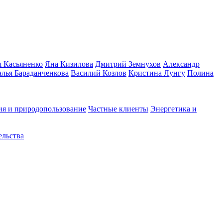
 Касьяненко
Яна Кизилова
Дмитрий Земнухов
Александр
алья Бараданченкова
Василий Козлов
Кристина Лунгу
Полина
ия и природопользование
Частные клиенты
Энергетика и
ельства