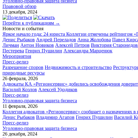
Уголовно-правовая защита бизнеса
Правовой обзор
13 декабря, 2024
Перейти к публикациям →
Новости и события
Яркое начало года: 24 юриста Коллегии отмечены рейтингом «
Денис Рыбаков
Андрей Переладов
Анна Жолобова
Павел Кирс
Личман
Антон Новиков
Алексей Петров
Виктория Старонедов
Пестерева
Генрих Пушилин
Александра Марценюк
Мероприятия
Пресс-релиз
Разрешение споров
Недвижимость и строительство
Реструктур
природные ресурсы
26 февраля, 2026
Адвокаты КА «Регионсервис» добились освобождения доверител
Василий Козлов
Алексей Удодиков
Пресс-релиз
Уголовно-правовая защита бизнеса
11 февраля, 2026
Коллегия адвокатов «Регионсервис» сообщает о назначениях в
Денис Рыбаков
Владимир Агапов
Генрих Пушилин
Василий К
Пресс-релиз
Уголовно-правовая защита бизнеса
26 декабря, 2024