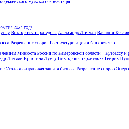
еображенского мужского монастыря
бытия 2024 года
Лунгу
Виктория Старонедова
Александр Личман
Василий Козло
знеса
Разрешение споров
Реструктуризация и банкротство
авлением Минюста России по Кемеровской области – Кузбассу 
ндр Личман
Кристина Лунгу
Виктория Старонедова
Генрих Пу
ние
Уголовно-правовая защита бизнеса
Разрешение споров
Энерг