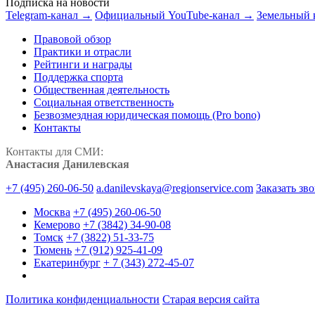
Подписка на новости
Telegram-канал →
Официальный YouTube-канал →
Земельный 
Правовой обзор
Практики и отрасли
Рейтинги и награды
Поддержка спорта
Общественная деятельность
Социальная ответственность
Безвозмездная юридическая помощь (Pro bono)
Контакты
Контакты для СМИ:
Анастасия Данилевская
+7 (495) 260-06-50
a.danilevskaya@regionservice.com
Заказать зв
Москва
+7 (495) 260-06-50
Кемерово
+7 (3842) 34-90-08
Томск
+7 (3822) 51-33-75
Тюмень
+7 (912) 925-41-09
Екатеринбург
+ 7 (343) 272-45-07
Политика конфиденциальности
Старая версия сайта