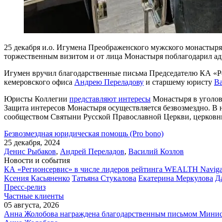
25 декабря и.о. Игумена Преображенского мужского монастыр
торжественным визитом и от лица Монастыря поблагодарил ад
Игумен вручил благодарственные письма Председателю КА «
кемеровского офиса
Андрею Переладову
и старшему юристу
Ва
Юристы Коллегии
представляют интересы
Монастыря в уголов
Защита интересов Монастыря осуществляется безвозмездно. 
сообществом Святыни Русской Православной Церкви, церко
Безвозмездная юридическая помощь (Pro bono)
25 декабря, 2024
Денис Рыбаков
,
Андрей Переладов
,
Василий Козлов
Новости и события
КА «Регионсервис» в числе лидеров рейтинга WEALTH Naviga
Ксения Касьяненко
Татьяна Стукалова
Екатерина Меркулова
Д
Пресс-релиз
Частные клиенты
05 августа, 2026
Анна Жолобова награждена благодарственным письмом Мини