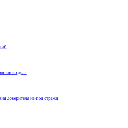
ений
оловного дела
ния доверителя из-под стражи