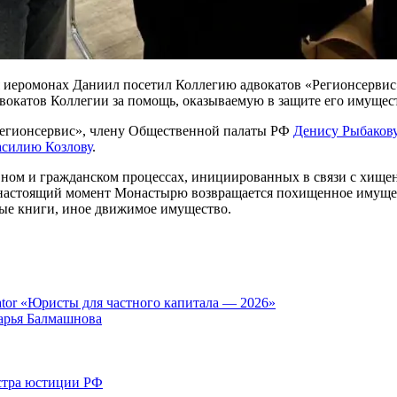
я иеромонах Даниил посетил Коллегию адвокатов «Регионсервис
вокатов Коллегии за помощь, оказываемую в защите его имущес
Регионсервис», члену Общественной палаты РФ
Денису Рыбаков
силию Козлову
.
ном и гражданском процессах, инициированных в связи с хищ
В настоящий момент Монастырю возвращается похищенное имуще
вные книги, иное движимое имущество.
tor «Юристы для частного капитала — 2026»
арья Балмашнова
стра юстиции РФ