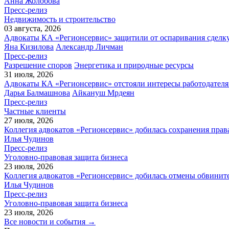
Анна Жолобова
Пресс-релиз
Недвижимость и строительство
03 августа, 2026
Адвокаты КА «Регионсервис» защитили от оспаривания сделку
Яна Кизилова
Александр Личман
Пресс-релиз
Разрешение споров
Энергетика и природные ресурсы
31 июля, 2026
Адвокаты КА «Регионсервис» отстояли интересы работодателя
Дарья Балмашнова
Айкануш Мрдеян
Пресс-релиз
Частные клиенты
27 июля, 2026
Коллегия адвокатов «Регионсервис» добилась сохранения прав
Илья Чудинов
Пресс-релиз
Уголовно-правовая защита бизнеса
23 июля, 2026
Коллегия адвокатов «Регионсервис» добилась отмены обвините
Илья Чудинов
Пресс-релиз
Уголовно-правовая защита бизнеса
23 июля, 2026
Все новости и события →