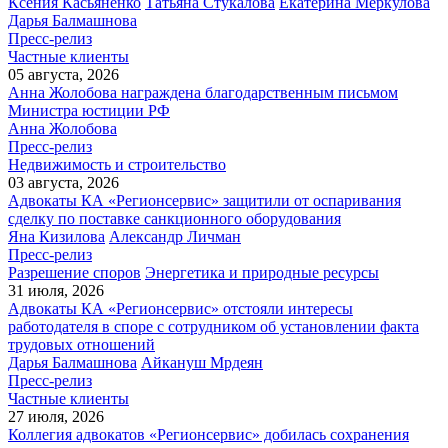
Ксения Касьяненко
Татьяна Стукалова
Екатерина Меркулова
Дарья Балмашнова
Пресс-релиз
Частные клиенты
05 августа, 2026
Анна Жолобова награждена благодарственным письмом
Министра юстиции РФ
Анна Жолобова
Пресс-релиз
Недвижимость и строительство
03 августа, 2026
Адвокаты КА «Регионсервис» защитили от оспаривания
сделку по поставке санкционного оборудования
Яна Кизилова
Александр Личман
Пресс-релиз
Разрешение споров
Энергетика и природные ресурсы
31 июля, 2026
Адвокаты КА «Регионсервис» отстояли интересы
работодателя в споре с сотрудником об установлении факта
трудовых отношений
Дарья Балмашнова
Айкануш Мрдеян
Пресс-релиз
Частные клиенты
27 июля, 2026
Коллегия адвокатов «Регионсервис» добилась сохранения