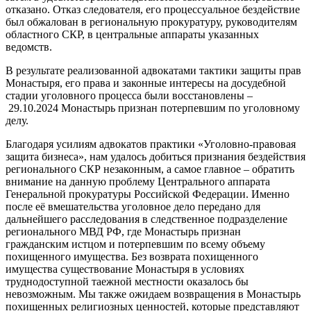
отказано. Отказ следователя, его процессуальное бездействие
был обжалован в региональную прокуратуру, руководителям
областного СКР, в центральные аппараты указанных
ведомств.
В результате реализованной адвокатами тактики защиты прав
Монастыря, его права и законные интересы на досудебной
стадии уголовного процесса были восстановлены –
29.10.2024 Монастырь признан потерпевшим по уголовному
делу.
Благодаря усилиям адвокатов практики «Уголовно-правовая
защита бизнеса», нам удалось добиться признания бездействия
регионального СКР незаконным, а самое главное – обратить
внимание на данную проблему Центрального аппарата
Генеральной прокуратуры Российской Федерации. Именно
после её вмешательства уголовное дело передано для
дальнейшего расследования в следственное подразделение
регионального МВД РФ, где Монастырь признан
гражданским истцом и потерпевшим по всему объему
похищенного имущества. Без возврата похищенного
имущества существование Монастыря в условиях
труднодоступной таежной местности оказалось бы
невозможным. Мы также ожидаем возвращения в Монастырь
похищенных религиозных ценностей, которые представляют