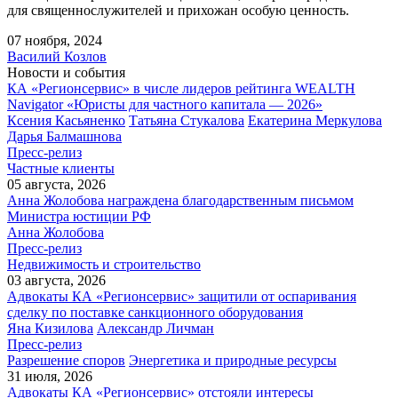
для священнослужителей и прихожан особую ценность.
07 ноября, 2024
Василий Козлов
Новости и события
КА «Регионсервис» в числе лидеров рейтинга WEALTH
Navigator «Юристы для частного капитала — 2026»
Ксения Касьяненко
Татьяна Стукалова
Екатерина Меркулова
Дарья Балмашнова
Пресс-релиз
Частные клиенты
05 августа, 2026
Анна Жолобова награждена благодарственным письмом
Министра юстиции РФ
Анна Жолобова
Пресс-релиз
Недвижимость и строительство
03 августа, 2026
Адвокаты КА «Регионсервис» защитили от оспаривания
сделку по поставке санкционного оборудования
Яна Кизилова
Александр Личман
Пресс-релиз
Разрешение споров
Энергетика и природные ресурсы
31 июля, 2026
Адвокаты КА «Регионсервис» отстояли интересы