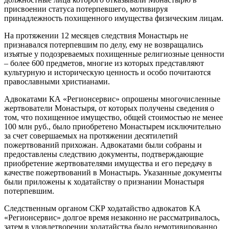
присвоении статуса потерпевшего, мотивируя
принадлежность похищенного имущества физическим лицам.
На протяжении 12 месяцев следствия Монастырь не
признавался потерпевшим по делу, ему не возвращались
изъятые у подозреваемых похищенные религиозные ценности
– более 600 предметов, многие из которых представляют
культурную и историческую ценность и особо почитаются
православными христианами.
Адвокатами КА «Регионсервис» опрошены многочисленные
жертвователи Монастыря, от которых получены сведения о
том, что похищенное имущество, общей стоимостью не менее
100 млн руб., было приобретено Монастырем исключительно
за счет совершаемых на протяжении десятилетий
пожертвований прихожан. Адвокатами были собраны и
предоставлены следствию документы, подтверждающие
приобретение жертвователями имущества и его передачу в
качестве пожертвований в Монастырь. Указанные документы
были приложены к ходатайству о признании Монастыря
потерпевшим.
Следственным органом СКР ходатайство адвокатов КА
«Регионсервис» долгое время незаконно не рассматривалось,
затем в удовлетворении ходатайства было немотивированно