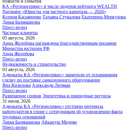
Новости и события
КА «Регионсервис» в числе лидеров рейтинга WEALTH
Navigator «Юристы для частного капитала — 2026»
Ксения Касьяненко
Татьяна Стукалова
Екатерина Меркулова
Дарья Балмашнова
Пресс-релиз
Частные клиенты
05 августа, 2026
Анна Жолобова награждена благодарственным письмом
Министра юстиции РФ
Анна Жолобова
Пресс-релиз
Недвижимость и строительство
03 августа, 2026
Адвокаты КА «Регионсервис» защитили от оспаривания
сделку по поставке санкционного оборудования
Яна Кизилова
Александр Личман
Пресс-релиз
Разрешение споров
Энергетика и природные ресурсы
31 июля, 2026
Адвокаты КА «Регионсервис» отстояли интересы
работодателя в споре с сотрудником об установлении факта
трудовых отношений
Дарья Балмашнова
Айкануш Мрдеян
Пресс-релиз