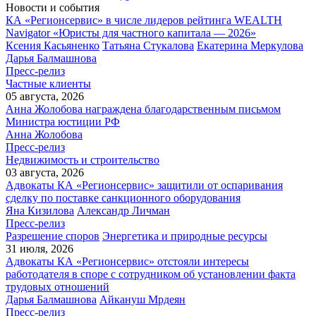
Новости и события
КА «Регионсервис» в числе лидеров рейтинга WEALTH
Navigator «Юристы для частного капитала — 2026»
Ксения Касьяненко
Татьяна Стукалова
Екатерина Меркулова
Дарья Балмашнова
Пресс-релиз
Частные клиенты
05 августа, 2026
Анна Жолобова награждена благодарственным письмом
Министра юстиции РФ
Анна Жолобова
Пресс-релиз
Недвижимость и строительство
03 августа, 2026
Адвокаты КА «Регионсервис» защитили от оспаривания
сделку по поставке санкционного оборудования
Яна Кизилова
Александр Личман
Пресс-релиз
Разрешение споров
Энергетика и природные ресурсы
31 июля, 2026
Адвокаты КА «Регионсервис» отстояли интересы
работодателя в споре с сотрудником об установлении факта
трудовых отношений
Дарья Балмашнова
Айкануш Мрдеян
Пресс-релиз