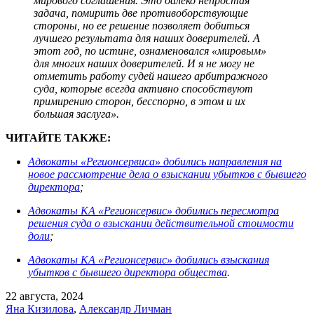
мирового соглашения. Это далеко непростая
задача, помирить две противоборствующие
стороны, но ее решение позволяет добиться
лучшего результата для наших доверителей. А
этот год, по истине, ознаменовался «мировым»
для многих наших доверителей. И я не могу не
отметить работу судей нашего арбитражного
суда, которые всегда активно способствуют
примирению сторон, бесспорно, в этом и их
большая заслуга».
ЧИТАЙТЕ ТАКЖЕ:
Адвокаты «Регионсервиса» добились направления на
новое рассмотрение дела о взыскании убытков с бывшего
директора
;
Адвокаты КА «Регионсервис» добились пересмотра
решения суда о взыскании действительной стоимости
доли
;
Адвокаты КА «Регионсервис» добились взыскания
убытков с бывшего директора общества
.
22 августа, 2024
Яна Кизилова
,
Александр Личман