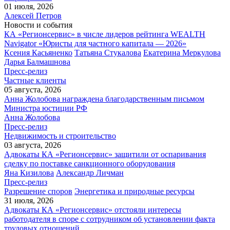
01 июля, 2026
Алексей Петров
Новости и события
КА «Регионсервис» в числе лидеров рейтинга WEALTH
Navigator «Юристы для частного капитала — 2026»
Ксения Касьяненко
Татьяна Стукалова
Екатерина Меркулова
Дарья Балмашнова
Пресс-релиз
Частные клиенты
05 августа, 2026
Анна Жолобова награждена благодарственным письмом
Министра юстиции РФ
Анна Жолобова
Пресс-релиз
Недвижимость и строительство
03 августа, 2026
Адвокаты КА «Регионсервис» защитили от оспаривания
сделку по поставке санкционного оборудования
Яна Кизилова
Александр Личман
Пресс-релиз
Разрешение споров
Энергетика и природные ресурсы
31 июля, 2026
Адвокаты КА «Регионсервис» отстояли интересы
работодателя в споре с сотрудником об установлении факта
трудовых отношений