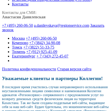
Контакты
Контакты для СМИ:
Анастасия Данилевская
+7 (495) 260-06-50
a.danilevskaya@regionservice.com
Заказать
звонок
Москва
+7 (495) 260-06-50
Кемерово
+7 (3842) 34-90-08
Томск
+7 (3822) 51-33-75
Тюмень
+7 (912) 925-41-09
Екатеринбург
+ 7 (343) 272-45-07
Политика конфиденциальности
Старая версия сайта
Уважаемые клиенты и партнеры Коллегии!
В последнее время участились случаи неправомерного использования
неустановленными лицами символики и наименования Коллегии
адвокатов «Регионсервис» сопряженного с предложением услуг по
возврату денежных средств физическим лицам на территории
Казахстана. Так же были созданы поддельные веб-сайты, выдающие
себя за наш веб-сайт. Будьте бдительны, это мошеннические веб-сайты
и никоим образом не связаны с Коллегией адвокатов «Регионсервис»