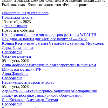
самбо. Председателем регионального отделения избран Денис
Рыбаков, глава Коллегии адвокатов «Регионсервис».
Общественная деятельность
Поддержка спорта
15 сентября, 2023
Денис Рыбаков
Новости и события
КА «Регионсервис» в числе лидеров рейтинга WEALTH
Navigator «Юристы для частного капитала — 2026»
Ксения Касьяненко
Татьяна Стукалова
Екатерина Меркулова
Дарья Балмашнова
Пресс-релиз
Частные клиенты
05 августа, 2026
Анна Жолобова награждена благодарственным письмом
Министра юстиции РФ
Анна Жолобова
Пресс-релиз
Недвижимость и строительство
03 августа, 2026
Адвокаты КА «Регионсервис» защитили от оспаривания
сделку по поставке санкционного оборудования
Яна Кизилова
Александр Личман
Пресс-релиз