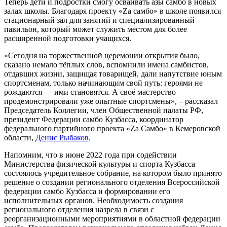
Теперь дети и подростки смогу осваивать азы самбо в новых
залах школы. Благодаря проекту «Zа самбо» в школе появился
стационарный зал для занятий и специализированный
павильон, который может служить местом для более
расширенной подготовки учащихся.
«Сегодня на торжественной церемонии открытия было,
сказано немало тёплых слов, вспомнили имена самбистов,
отдавших жизни, защищая товарищей, дали напутствие юным
спортсменам, только начинающим свой путь: героями не
рождаются — ими становятся. А своё мастерство
продемонстрировали уже опытные спортсмены», – рассказал
Председатель Коллегии, член Общественной палаты РФ,
президент Федерации самбо Кузбасса, координатор
федерального партийного проекта «Za Самбо» в Кемеровской
области,
Денис Рыбаков
.
Напомним, что в июне 2022 года при содействии
Министерства физической культуры и спорта Кузбасса
состоялось учредительное собрание, на котором было принято
решение о создании регионального отделения Всероссийской
федерации самбо Кузбасса и формировании его
исполнительных органов. Необходимость создания
регионального отделения назрела в связи с
реорганизационными мероприятиями в областной федерации