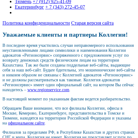
Тюмень
+7 (912) 925-41-09
Екатеринбург
+ 7 (343) 272-45-07
Политика конфиденциальности
Старая версия сайта
Уважаемые клиенты и партнеры Коллегии!
В последнее время участились случаи неправомерного использования
неустановленными лицами символики и наименования Коллегии
адвокатов «Регионсервис» сопряженного с предложением услуг по
возврату денежных средств физическим лицам на территории
Казахстана. Так же были созданы поддельные веб-сайты, выдающие
себя за наш веб-сайт. Будьте бдительны, это мошеннические веб-сайты
и никоим образом не связаны с Коллегией адвокатов «Регионсервис»
и не должны рассматриваться как таковые. Коллегия адвокатов
«Регионсервис» имеет один официальный сайт, на котором Вы сейчас
находитесь –
www.regionservice.com
.
В настоящий момент по указанным фактам ведется разбирательство.
Обращаем Ваше внимание, что все филиалы Коллегии, офисы в
Москве, Кемерово, Екатеринбурге, представительства в Томске и
Тюмени, находятся на территории Российской Федерации и указаны
на
официальном сайте
.
Филиалов за пределами РФ, в Республике Казахстан и других странах
СНГ и мира, Коллегия не имеет. Коллегия не представляет услуги по