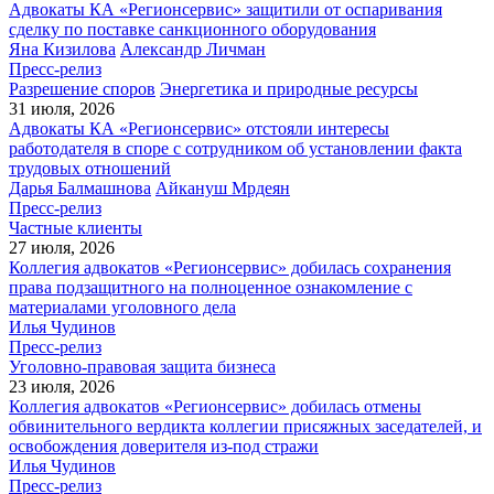
Адвокаты КА «Регионсервис» защитили от оспаривания
сделку по поставке санкционного оборудования
Яна Кизилова
Александр Личман
Пресс-релиз
Разрешение споров
Энергетика и природные ресурсы
31 июля, 2026
Адвокаты КА «Регионсервис» отстояли интересы
работодателя в споре с сотрудником об установлении факта
трудовых отношений
Дарья Балмашнова
Айкануш Мрдеян
Пресс-релиз
Частные клиенты
27 июля, 2026
Коллегия адвокатов «Регионсервис» добилась сохранения
права подзащитного на полноценное ознакомление с
материалами уголовного дела
Илья Чудинов
Пресс-релиз
Уголовно-правовая защита бизнеса
23 июля, 2026
Коллегия адвокатов «Регионсервис» добилась отмены
обвинительного вердикта коллегии присяжных заседателей, и
освобождения доверителя из-под стражи
Илья Чудинов
Пресс-релиз