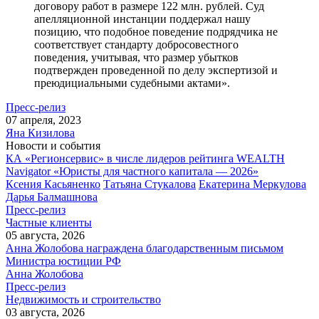
договору работ в размере 122 млн. рублей. Суд
апелляционной инстанции поддержал нашу
позицию, что подобное поведение подрядчика не
соответствует стандарту добросовестного
поведения, учитывая, что размер убытков
подтвержден проведенной по делу экспертизой и
преюдициальными судебными актами».
Пресс-релиз
07 апреля, 2023
Яна Кизилова
Новости и события
КА «Регионсервис» в числе лидеров рейтинга WEALTH
Navigator «Юристы для частного капитала — 2026»
Ксения Касьяненко
Татьяна Стукалова
Екатерина Меркулова
Дарья Балмашнова
Пресс-релиз
Частные клиенты
05 августа, 2026
Анна Жолобова награждена благодарственным письмом
Министра юстиции РФ
Анна Жолобова
Пресс-релиз
Недвижимость и строительство
03 августа, 2026