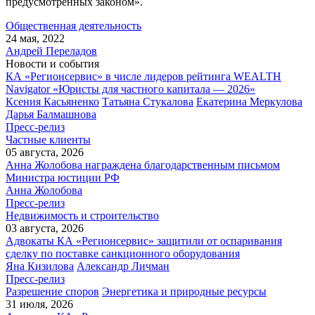
предусмотренных законом».
Общественная деятельность
24 мая, 2022
Андрей Переладов
Новости и события
КА «Регионсервис» в числе лидеров рейтинга WEALTH
Navigator «Юристы для частного капитала — 2026»
Ксения Касьяненко
Татьяна Стукалова
Екатерина Меркулова
Дарья Балмашнова
Пресс-релиз
Частные клиенты
05 августа, 2026
Анна Жолобова награждена благодарственным письмом
Министра юстиции РФ
Анна Жолобова
Пресс-релиз
Недвижимость и строительство
03 августа, 2026
Адвокаты КА «Регионсервис» защитили от оспаривания
сделку по поставке санкционного оборудования
Яна Кизилова
Александр Личман
Пресс-релиз
Разрешение споров
Энергетика и природные ресурсы
31 июля, 2026