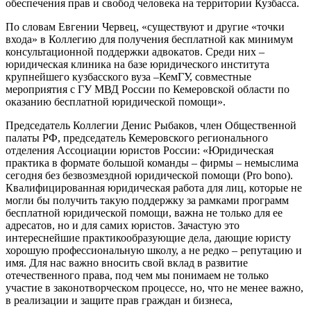
обеспечения прав и свобод человека на территории Кузбасса.
По словам Евгении Червец, «существуют и другие «точки
входа» в Коллегию для получения бесплатной как минимум
консультационной поддержки адвокатов. Среди них –
юридическая клиника на базе юридического института
крупнейшего кузбасского вуза –КемГУ, совместные
мероприятия с ГУ МВД России по Кемеровской области по
оказанию бесплатной юридической помощи».
Председатель Коллегии Денис Рыбаков, член Общественной
палаты РФ, председатель Кемеровского регионального
отделения Ассоциации юристов России: «Юридическая
практика в формате большой команды – фирмы – немыслима
сегодня без безвозмездной юридической помощи (Pro bono).
Квалифицированная юридическая работа для лиц, которые не
могли бы получить такую поддержку за рамками программ
бесплатной юридической помощи, важна не только для ее
адресатов, но и для самих юристов. Зачастую это
интереснейшие практикообразующие дела, дающие юристу
хорошую профессиональную школу, а не редко – репутацию и
имя. Для нас важно вносить свой вклад в развитие
отечественного права, под чем мы понимаем не только
участие в законотворческом процессе, но, что не менее важно,
в реализации и защите прав граждан и бизнеса,