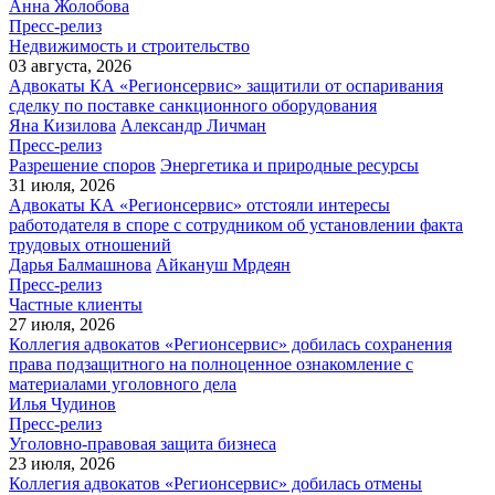
Анна Жолобова
Пресс-релиз
Недвижимость и строительство
03 августа, 2026
Адвокаты КА «Регионсервис» защитили от оспаривания
сделку по поставке санкционного оборудования
Яна Кизилова
Александр Личман
Пресс-релиз
Разрешение споров
Энергетика и природные ресурсы
31 июля, 2026
Адвокаты КА «Регионсервис» отстояли интересы
работодателя в споре с сотрудником об установлении факта
трудовых отношений
Дарья Балмашнова
Айкануш Мрдеян
Пресс-релиз
Частные клиенты
27 июля, 2026
Коллегия адвокатов «Регионсервис» добилась сохранения
права подзащитного на полноценное ознакомление с
материалами уголовного дела
Илья Чудинов
Пресс-релиз
Уголовно-правовая защита бизнеса
23 июля, 2026
Коллегия адвокатов «Регионсервис» добилась отмены