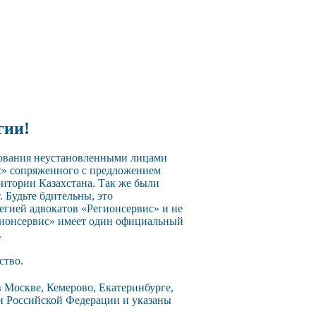
гии!
зования неустановленными лицами
с» сопряженного с предложением
ритории Казахстана. Так же были
 Будьте бдительны, это
егией адвокатов «Регионсервис» и не
егионсервис» имеет один официальный
.
ство.
 Москве, Кемерово, Екатеринбурге,
ии Российской Федерации и указаны