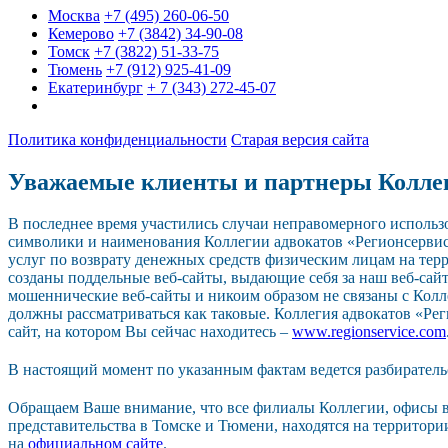
Москва
+7 (495) 260-06-50
Кемерово
+7 (3842) 34-90-08
Томск
+7 (3822) 51-33-75
Тюмень
+7 (912) 925-41-09
Екатеринбург
+ 7 (343) 272-45-07
Политика конфиденциальности
Старая версия сайта
Уважаемые клиенты и партнеры Колле
В последнее время участились случаи неправомерного исполь
символики и наименования Коллегии адвокатов «Регионсерви
услуг по возврату денежных средств физическим лицам на тер
созданы поддельные веб-сайты, выдающие себя за наш веб-сайт.
мошеннические веб-сайты и никоим образом не связаны с Колл
должны рассматриваться как таковые. Коллегия адвокатов «Р
сайт, на котором Вы сейчас находитесь –
www.regionservice.com
В настоящий момент по указанным фактам ведется разбиратель
Обращаем Ваше внимание, что все филиалы Коллегии, офисы в
представительства в Томске и Тюмени, находятся на территор
на
официальном сайте
.