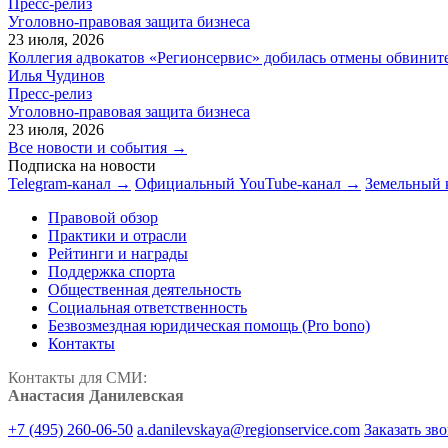
Пресс-релиз
Уголовно-правовая защита бизнеса
23 июля, 2026
Коллегия адвокатов «Регионсервис» добилась отмены обвините
Илья Чудинов
Пресс-релиз
Уголовно-правовая защита бизнеса
23 июля, 2026
Все новости и события →
Подписка на новости
Telegram-канал →
Официальный YouTube-канал →
Земельный 
Правовой обзор
Практики и отрасли
Рейтинги и награды
Поддержка спорта
Общественная деятельность
Социальная ответственность
Безвозмездная юридическая помощь (Pro bono)
Контакты
Контакты для СМИ:
Анастасия Данилевская
+7 (495) 260-06-50
a.danilevskaya@regionservice.com
Заказать зв