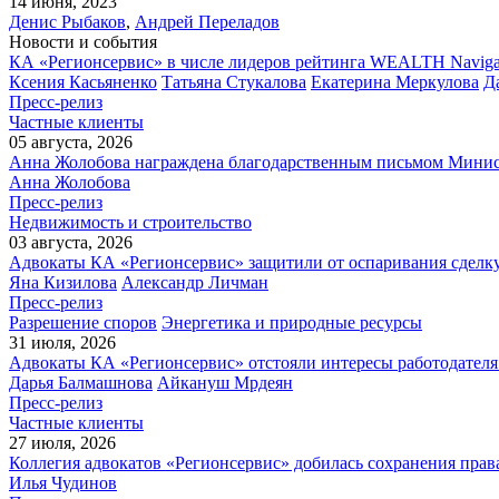
14 июня, 2023
Денис Рыбаков
,
Андрей Переладов
Новости и события
КА «Регионсервис» в числе лидеров рейтинга WEALTH Naviga
Ксения Касьяненко
Татьяна Стукалова
Екатерина Меркулова
Д
Пресс-релиз
Частные клиенты
05 августа, 2026
Анна Жолобова награждена благодарственным письмом Мини
Анна Жолобова
Пресс-релиз
Недвижимость и строительство
03 августа, 2026
Адвокаты КА «Регионсервис» защитили от оспаривания сделку
Яна Кизилова
Александр Личман
Пресс-релиз
Разрешение споров
Энергетика и природные ресурсы
31 июля, 2026
Адвокаты КА «Регионсервис» отстояли интересы работодателя
Дарья Балмашнова
Айкануш Мрдеян
Пресс-релиз
Частные клиенты
27 июля, 2026
Коллегия адвокатов «Регионсервис» добилась сохранения прав
Илья Чудинов