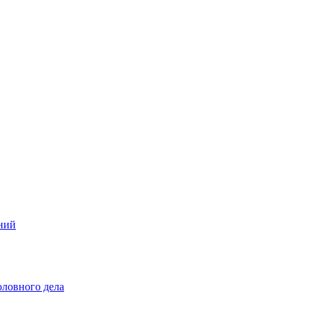
ений
оловного дела