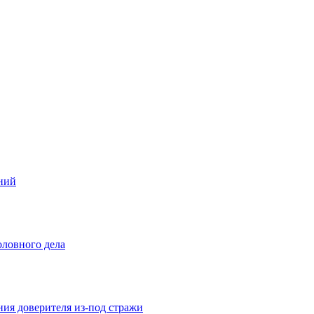
ений
оловного дела
ния доверителя из-под стражи