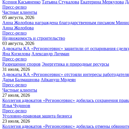
Ксения Касьяненко
Татьяна Стукалова
Екатерина Меркулова
Д
Пресс-релиз
Частные клиенты
05 августа, 2026
Анна Жолобова награждена благодарственным письмом Мини
Анна Жолобова
Пресс-релиз
Недвижимость и строительство
03 августа, 2026
Адвокаты КА «Регионсервис» защитили от оспаривания сделку
Яна Кизилова
Александр Личман
Пресс-релиз
Разрешение споров
Энергетика и природные ресурсы
31 июля, 2026
Адвокаты КА «Регионсервис» отстояли интересы работодателя
Дарья Балмашнова
Айкануш Мрдеян
Пресс-релиз
Частные клиенты
27 июля, 2026
Коллегия адвокатов «Регионсервис» добилась сохранения прав
Илья Чудинов
Пресс-релиз
Уголовно-правовая защита бизнеса
23 июля, 2026
Коллегия адвокатов «Регионсервис» добилась отмены обвините