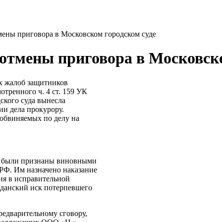
мены приговора в Московском городском суде
отмены приговора в Московско
ых жалоб защитников
тренного ч. 4 ст. 159 УК
ского суда вынесла
ии дела прокурору.
обвиняемых по делу на
е были признаны виновными
 РФ. Им назначено наказание
ия в исправительной
жданский иск потерпевшего
редварительному сговору,