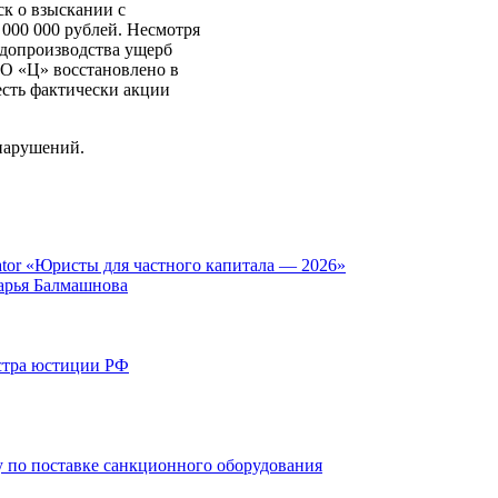
ск о взыскании с
000 000 рублей. Несмотря
судопроизводства ущерб
ОО «Ц» восстановлено в
есть фактически акции
нарушений.
tor «Юристы для частного капитала — 2026»
арья Балмашнова
стра юстиции РФ
 по поставке санкционного оборудования