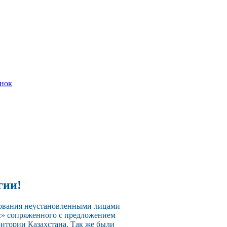
онок
гии!
зования неустановленными лицами
с» сопряженного с предложением
ритории Казахстана. Так же были