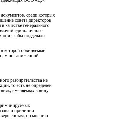
надлежащих ООО «Ц.»,
 документов, среди которых
ешение совета директоров
 в качестве генерального
номочий единоличного
ах они якобы подделали
, в которой обвиняемые
ицам по заниженной
ного разбирательства не
ций, то есть не определен
твиях, вменяемых в вину
нкриминируемых
азана и причинно
совершенным, по мнению