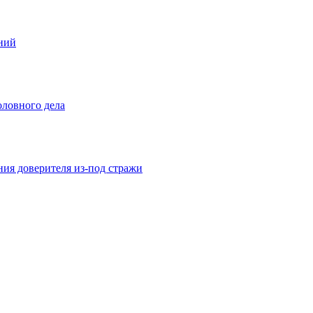
ений
оловного дела
ния доверителя из-под стражи