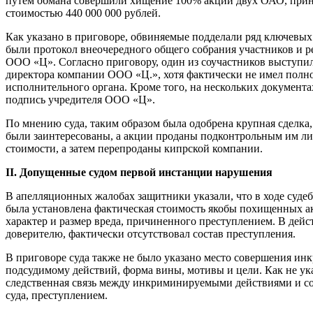
путем обмана совершили хищение 100% акций двух ОАО, при
стоимостью 440 000 000 рублей.
Как указано в приговоре, обвиняемые подделали ряд ключевых
были протокол внеочередного общего собрания участников и р
ООО «Ц». Согласно приговору, один из соучастников выступил
директора компании ООО «Ц.», хотя фактически не имел пол
исполнительного органа. Кроме того, на нескольких документ
подпись учредителя ООО «Ц».
По мнению суда, таким образом была одобрена крупная сделка
были заинтересованы, а акции проданы подконтрольным им л
стоимости, а затем перепроданы кипрской компании.
II. Допущенные судом первой инстанции нарушения
В апелляционных жалобах защитники указали, что в ходе судеб
была установлена фактическая стоимость якобы похищенных ак
характер и размер вреда, причиненного преступлением. В дейс
доверителю, фактически отсутствовал состав преступления.
В приговоре суда также не было указано место совершения и
подсудимому действий, форма вины, мотивы и цели. Как не ук
следственная связь между инкриминируемыми действиями и 
суда, преступлением.