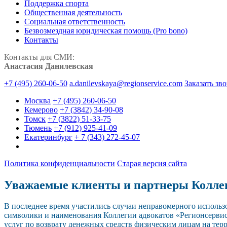
Поддержка спорта
Общественная деятельность
Социальная ответственность
Безвозмездная юридическая помощь (Pro bono)
Контакты
Контакты для СМИ:
Анастасия Данилевская
+7 (495) 260-06-50
a.danilevskaya@regionservice.com
Заказать зв
Москва
+7 (495) 260-06-50
Кемерово
+7 (3842) 34-90-08
Томск
+7 (3822) 51-33-75
Тюмень
+7 (912) 925-41-09
Екатеринбург
+ 7 (343) 272-45-07
Политика конфиденциальности
Старая версия сайта
Уважаемые клиенты и партнеры Колле
В последнее время участились случаи неправомерного исполь
символики и наименования Коллегии адвокатов «Регионсерви
услуг по возврату денежных средств физическим лицам на тер