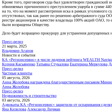
Кроме того, приговором суда был удовлетворен гражданский и
обвиняемых причиненного преступлением ущерба в сумме 440 
на то, что на момент рассмотрения иска в рамках уголовного 
отсутствовал, так как ранее по решению арбитражного суда О
реестре акционеров в качестве владельца 100% акций ОАО, то 
были возращены Обществу.
Дело будет возращено прокурору для устранения допущенных 
Пресс-релиз
21 марта, 2025
Владимир Агапов
Новости и события
КА «Регионсервис» в числе лидеров рейтинга WEALTH Naviga
Ксения Касьяненко
Татьяна Стукалова
Екатерина Меркулова
Д
Пресс-релиз
Частные клиенты
05 августа, 2026
Анна Жолобова награждена благодарственным письмом Мини
Анна Жолобова
Пресс-релиз
Недвижимость и строительство
03 августа, 2026
Адвокаты КА «Регионсервис» защитили от оспаривания сделку
Яна Кизилова
Александр Личман