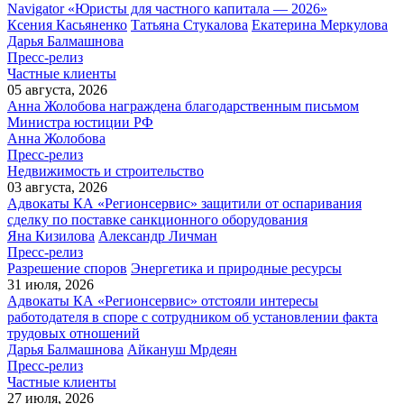
Navigator «Юристы для частного капитала — 2026»
Ксения Касьяненко
Татьяна Стукалова
Екатерина Меркулова
Дарья Балмашнова
Пресс-релиз
Частные клиенты
05 августа, 2026
Анна Жолобова награждена благодарственным письмом
Министра юстиции РФ
Анна Жолобова
Пресс-релиз
Недвижимость и строительство
03 августа, 2026
Адвокаты КА «Регионсервис» защитили от оспаривания
сделку по поставке санкционного оборудования
Яна Кизилова
Александр Личман
Пресс-релиз
Разрешение споров
Энергетика и природные ресурсы
31 июля, 2026
Адвокаты КА «Регионсервис» отстояли интересы
работодателя в споре с сотрудником об установлении факта
трудовых отношений
Дарья Балмашнова
Айкануш Мрдеян
Пресс-релиз
Частные клиенты
27 июля, 2026