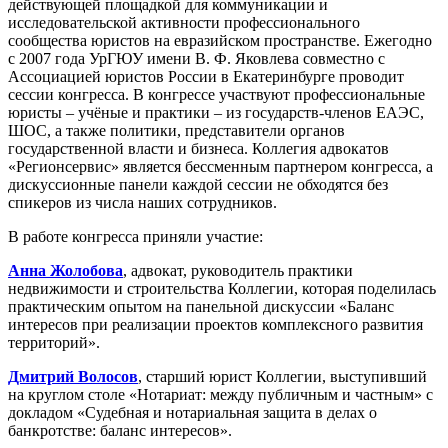
действующей площадкой для коммуникации и
исследовательской активности профессионального
сообщества юристов на евразийском пространстве. Ежегодно
с 2007 года УрГЮУ имени В. Ф. Яковлева совместно с
Ассоциацией юристов России в Екатеринбурге проводит
сессии конгресса. В конгрессе участвуют профессиональные
юристы – учёные и практики – из государств-членов ЕАЭС,
ШОС, а также политики, представители органов
государственной власти и бизнеса. Коллегия адвокатов
«Регионсервис» является бессменным партнером конгресса, а
дискуссионные панели каждой сессии не обходятся без
спикеров из числа наших сотрудников.
В работе конгресса приняли участие:
Анна Жолобова
, адвокат, руководитель практики
недвижимости и строительства Коллегии, которая поделилась
практическим опытом на панельной дискуссии «Баланс
интересов при реализации проектов комплексного развития
территорий».
Дмитрий Волосов
, старший юрист Коллегии, выступивший
на круглом столе «Нотариат: между публичным и частным» с
докладом «Судебная и нотариальная защита в делах о
банкротстве: баланс интересов».