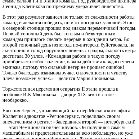
сумме баллов I и II этапов команда под руководством шкипера
Леонида Клепикова по-прежнему удерживает лидерство.
В этот раз результат зависел не только от слаженности работы
команд и желания победить, но и от погодных условий. Этап
в северной столице прошел под знаком переменчивой погоды.
Первый гоночный день был теплым и безветренным,
командам пришлось сделать перерыв в ожидании ветра. Во
второй гоночный день непогода по-питерски буйствовала, на
акваторию и город обрушился ливень с градом, скорость ветра
достигала 30 узлов. «Командная работа в такую погоду
приобретает особое значение, важны действия каждого члена
экипажа, потому что сильный ветер не прощает ошибок!
Только благодаря взаимовыручке, сплоченности и чувству
плеча возможен успех.» – делится Мария Любимова.
Торжественная церемония открытия II этапа прошла в
особняке И.К.Мясникова – дворце XIX века в стиле
необарокко.
Евгения Червец, управляющий партнер Московского офиса
Коллегии адвокатов «Регионсервис, поделилась своим
впечатлением о регате: «Завершился второй — петербургский
— этап Чемпионата бизнес-клубов. Он получился самым
масштабным и представительным за всю небольшую, но уже
очень яркую историю Чемпионата. 20 команд выходили на