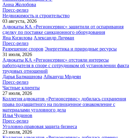
Анна Жолобова
Пресс-релиз
Недвижимость и строительство
03 августа, 2026
Адвокаты КА «Регионсервис» защитили от оспаривания
сделку по поставке санкционного оборудования
Яна Кизилова
Александр Личман
Пресс-релиз
Разрешение споров
Энергетика и природные ресурсы
31 июля, 2026
Адвокаты КА «Регионсервис» отстояли интересы
работодателя в споре с сотрудником об установлении факта
трудовых отношений
Дарья Балмашнова
Айкануш Мрдеян
Пресс-релиз
Частные клиенты
27 июля, 2026
Коллегия адвокатов «Регионсервис» добилась сохранения
права подзащитного на полноценное ознакомление с
материалами уголовного дела
Илья Чудинов
Пресс-релиз
Уголовно-правовая защита бизнеса
23 июля, 2026
Коллегия адвокатов «Регионсервис» добилась отмены