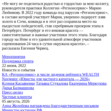
«Не могу не поделиться радостью и гордостью за мою коллегу,
руководителя практики Коллегии «Регионсервис» Марию
Любимову. В 2022 году команда под парусом «Регионсервис»,
в составе которой участвует Мария, уверенно лидирует: взяв
золото в Сочи, команда и в этот раз сохранила место на
пьедестале победителей, став серебряным призером этапа в
Петербурге. Петербург и его вековая красота —
самостоятельные и важные участники этого этапа. Благодаря
городу на Неве и его удивительной атмосфере участников
соревнования 24 часа в сутки окружала красота», –
рассказала Евгения Червец.
Мероприятия
Поддержка спорта
22 июня, 2022
Новости и события
КА «Регионсервис» в числе лидеров рейтинга WEALTH
Navigator «Юристы для частного капитала — 2026»
Ксения Касьяненко
Татьяна Стукалова
Екатерина Меркулова
Дарья Балмашнова
Пресс-релиз
Частные клиенты
05 августа, 2026
Анна Жолобова награждена благодарственным письмом
Министра юстиции РФ