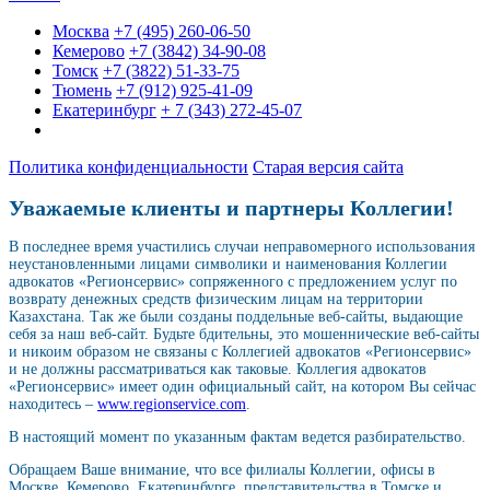
Москва
+7 (495) 260-06-50
Кемерово
+7 (3842) 34-90-08
Томск
+7 (3822) 51-33-75
Тюмень
+7 (912) 925-41-09
Екатеринбург
+ 7 (343) 272-45-07
Политика конфиденциальности
Старая версия сайта
Уважаемые клиенты и партнеры Коллегии!
В последнее время участились случаи неправомерного использования
неустановленными лицами символики и наименования Коллегии
адвокатов «Регионсервис» сопряженного с предложением услуг по
возврату денежных средств физическим лицам на территории
Казахстана. Так же были созданы поддельные веб-сайты, выдающие
себя за наш веб-сайт. Будьте бдительны, это мошеннические веб-сайты
и никоим образом не связаны с Коллегией адвокатов «Регионсервис»
и не должны рассматриваться как таковые. Коллегия адвокатов
«Регионсервис» имеет один официальный сайт, на котором Вы сейчас
находитесь –
www.regionservice.com
.
В настоящий момент по указанным фактам ведется разбирательство.
Обращаем Ваше внимание, что все филиалы Коллегии, офисы в
Москве, Кемерово, Екатеринбурге, представительства в Томске и