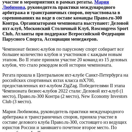
участие в мероприятиях в рамках регаты.
Мария
Любимова
, руководитель практики международного
арбитража и трансграничных споров, поучаствовала в
соревнованиях на воде в составе команды Право.ru-300
Контра. Организаторами чемпионата выступают: Деловой
яхт-клуб, Московский Столичный Клуб, Roscongress Sport
Club, Атланты при поддержке Всероссийской Федерации
Парусного Спорта, Ассоциации менеджеров.
Чемпионат бизнес-клубов по парусному спорт собирает все
большее количество клубов и участников с каждым новым
этапом. Во II этапе приняли участие 20 команд из 15 деловых
клубов, что стало рекордом всей истории чемпионата.
Регата прошла в Центральном яхт-клубе Санкт-Петербурга на
российских спортивных яхтах класса mX700,
предоставленных яхт-клубом ZigZag. Победителями II этапа
Чемпионата бизнес-клубов 2022 стали: Деловой яхт-клуб (1
место), Право.ru-300 Контра (2 место), New Economy Investors
Club (3 место).
Мария Любимова, руководитель практики международного
арбитража и трансграничных споров, приняла участие в
составе делового клуба Право.ru-300, состоящего из ведущих
юристов России и занявшего почетное второе место. По