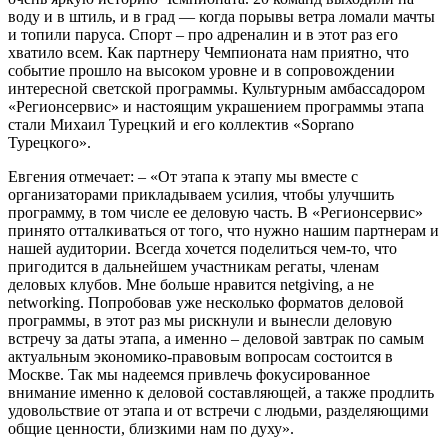
воду и в штиль, и в град — когда порывы ветра ломали мачты
и топили паруса. Спорт – про адреналин и в этот раз его
хватило всем. Как партнеру Чемпионата нам приятно, что
событие прошло на высоком уровне и в сопровождении
интересной светской программы. Культурным амбассадором
«Регионсервис» и настоящим украшением программы этапа
стали Михаил Турецкий и его коллектив «Soprano
Турецкого».
Евгения отмечает: – «От этапа к этапу мы вместе с
организаторами прикладываем усилия, чтобы улучшить
программу, в том числе ее деловую часть. В «Регионсервис»
принято отталкиваться от того, что нужно нашим партнерам и
нашей аудитории. Всегда хочется поделиться чем-то, что
пригодится в дальнейшем участникам регаты, членам
деловых клубов. Мне больше нравится netgiving, а не
networking. Попробовав уже несколько форматов деловой
программы, в этот раз мы рискнули и вынесли деловую
встречу за даты этапа, а именно – деловой завтрак по самым
актуальным экономико-правовым вопросам состоится в
Москве. Так мы надеемся привлечь фокусированное
внимание именно к деловой составляющей, а также продлить
удовольствие от этапа и от встречи с людьми, разделяющими
общие ценности, близкими нам по духу».