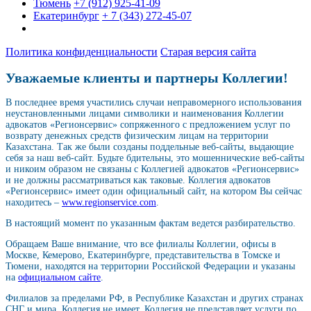
Тюмень
+7 (912) 925-41-09
Екатеринбург
+ 7 (343) 272-45-07
Политика конфиденциальности
Старая версия сайта
Уважаемые клиенты и партнеры Коллегии!
В последнее время участились случаи неправомерного использования
неустановленными лицами символики и наименования Коллегии
адвокатов «Регионсервис» сопряженного с предложением услуг по
возврату денежных средств физическим лицам на территории
Казахстана. Так же были созданы поддельные веб-сайты, выдающие
себя за наш веб-сайт. Будьте бдительны, это мошеннические веб-сайты
и никоим образом не связаны с Коллегией адвокатов «Регионсервис»
и не должны рассматриваться как таковые. Коллегия адвокатов
«Регионсервис» имеет один официальный сайт, на котором Вы сейчас
находитесь –
www.regionservice.com
.
В настоящий момент по указанным фактам ведется разбирательство.
Обращаем Ваше внимание, что все филиалы Коллегии, офисы в
Москве, Кемерово, Екатеринбурге, представительства в Томске и
Тюмени, находятся на территории Российской Федерации и указаны
на
официальном сайте
.
Филиалов за пределами РФ, в Республике Казахстан и других странах
СНГ и мира, Коллегия не имеет. Коллегия не представляет услуги по