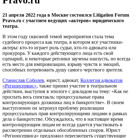
21 апреля 2022 года в Москве состоялся Litigation Forum
Pravo.ru c участием ведущих «актеров» юридического
театра.
В этом году сквозной темой мероприятия стала тема
судебного процесса как театра, в котором все участники-
актеры: кто-то играет роль судьи, кто-то адвоката или
прокурора. У каждого действующего лица есть свой
сценарий, и некоторые реплики заучены наизусть, но всегда
есть место для импровизации, взрыву чувств и эмоций,
способных потревожить душу самого черствого зрителя.
Станислав Соболев
, юрист, адвокат,
Коллегия адвокатов
«Регионсервис»
, также принял участие в театральном
действии, выступив в эпилоге с докладом на тему: «Как не
проспать весь спектакль: процессуальные права
контролирующих должника лиц в банкротстве». В cвоем
выступлении он затронул проблему реализации
процессуальных прав контролирующими лицами в рамках
дела о банкротстве. Обсуждалось, что в настоящее время
контролирующим лицам не всегда удается участвовать в
рассмотрении отдельных обособленных споров. Юрист
«Регионсервиса» предложил пересмотреть существующие