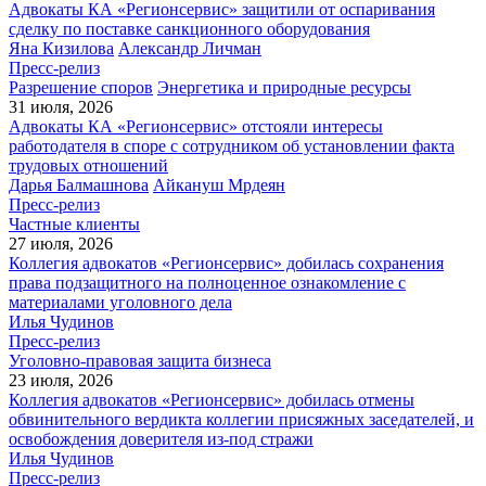
Адвокаты КА «Регионсервис» защитили от оспаривания
сделку по поставке санкционного оборудования
Яна Кизилова
Александр Личман
Пресс-релиз
Разрешение споров
Энергетика и природные ресурсы
31 июля, 2026
Адвокаты КА «Регионсервис» отстояли интересы
работодателя в споре с сотрудником об установлении факта
трудовых отношений
Дарья Балмашнова
Айкануш Мрдеян
Пресс-релиз
Частные клиенты
27 июля, 2026
Коллегия адвокатов «Регионсервис» добилась сохранения
права подзащитного на полноценное ознакомление с
материалами уголовного дела
Илья Чудинов
Пресс-релиз
Уголовно-правовая защита бизнеса
23 июля, 2026
Коллегия адвокатов «Регионсервис» добилась отмены
обвинительного вердикта коллегии присяжных заседателей, и
освобождения доверителя из-под стражи
Илья Чудинов
Пресс-релиз