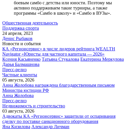
боевым самбо с детства или юности. Поэтому мы
активно поддерживаем такие турниры, а также
программы «Самбо в школу» и «Самбо в ВУЗы».
Общественная деятельность
Поддержка спорта
24 апреля, 2023
Денис Рыбаков
Новости и события
КА «Регионсервис» в числе лидеров рейтинга WEALTH
Navigator «Юристы для частного капитала — 2026»
Ксения Касьяненко
Татьяна Стукалова
Екатерина Меркулова
Дарья Балмашнова
Пресс-релиз
Частные клиенты
05 августа, 2026
Анна Жолобова награждена благодарственным письмом
Министра юстиции РФ
Анна Жолобова
Пресс-релиз
Недвижимость и строительство
03 августа, 2026
Адвокаты КА «Регионсервис» защитили от оспаривания
сделку по поставке санкционного оборудования
Яна Кизилова
Александр Личман