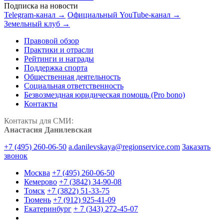
Подписка на новости
Telegram-канал →
Официальный YouTube-канал →
Земельный клуб →
Правовой обзор
Практики и отрасли
Рейтинги и награды
Поддержка спорта
Общественная деятельность
Социальная ответственность
Безвозмездная юридическая помощь (Pro bono)
Контакты
Контакты для СМИ:
Анастасия Данилевская
+7 (495) 260-06-50
a.danilevskaya@regionservice.com
Заказать
звонок
Москва
+7 (495) 260-06-50
Кемерово
+7 (3842) 34-90-08
Томск
+7 (3822) 51-33-75
Тюмень
+7 (912) 925-41-09
Екатеринбург
+ 7 (343) 272-45-07