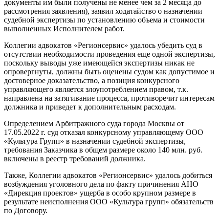
документы им были получены не менее чем за 2 месяца до
рассмотрения заявления), заявил ходатайство о назначении
судебной экспертизы по установлению объема и стоимости
выполненных Исполнителем работ.
Коллегии адвокатов «Регионсервис» удалось убедить суд в
отсутствии необходимости проведения еще одной экспертизы,
поскольку выводы уже имеющейся экспертизы никак не
опровергнуты, должны быть оценены судом как допустимое и
достоверное доказательство, а позиция конкурсного
управляющего является злоупотреблением правом, т.к.
направлена на затягивание процесса, противоречит интересам
должника и приведет к дополнительным расходам.
Определением Арбитражного суда города Москвы от
17.05.2022 г. суд отказал конкурсному управляющему ООО
«Культура Групп» в назначении судебной экспертизы,
требования Заказчика в общем размере около 140 млн. руб.
включены в реестр требований должника.
Также, Коллегии адвокатов «Регионсервис» удалось добиться
возбуждения уголовного дела по факту причинения АНО
«Дирекция проектов» ущерба в особо крупном размере в
результате неисполнения ООО «Культура групп» обязательств
по Договору.