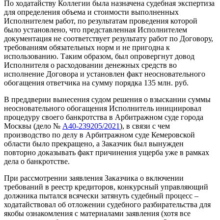
По ходатайству Коллегии была назначена судебная экспертиза
для определения объема и стоимости выполненных
Исполнителем работ, по результатам проведения которой
было установлено, что представленная Исполнителем
документация не соответствует результату работ по Договору,
требованиям обязательных норм и не пригодна к
использованию. Таким образом, был опровергнут довод
Исполнителя о расходовании денежных средств во
исполнение Договора и установлен факт неосновательного
обогащения ответчика на сумму порядка 135 млн. руб.
В преддверии вынесения судом решения о взыскании суммы
неосновательного обогащения Исполнитель инициировал
процедуру своего банкротства в Арбитражном суде города
Москвы (дело №
А40-239205/2021
), в связи с чем
производство по делу в Арбитражном суде Кемеровской
области было прекращено, а Заказчик был вынужден
повторно доказывать факт причинения ущерба уже в рамках
дела о банкротстве.
При рассмотрении заявления Заказчика о включении
требований в реестр кредиторов, конкурсный управляющий
должника пытался всячески затянуть судебный процесс –
ходатайствовал об отложении судебного разбирательства для
якобы ознакомления с материалами заявления (хотя все