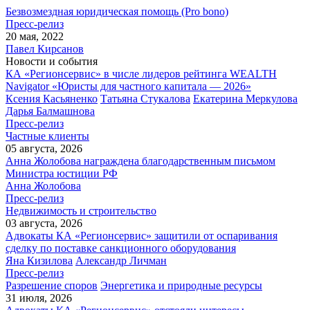
Безвозмездная юридическая помощь (Pro bono)
Пресс-релиз
20 мая, 2022
Павел Кирсанов
Новости и события
КА «Регионсервис» в числе лидеров рейтинга WEALTH
Navigator «Юристы для частного капитала — 2026»
Ксения Касьяненко
Татьяна Стукалова
Екатерина Меркулова
Дарья Балмашнова
Пресс-релиз
Частные клиенты
05 августа, 2026
Анна Жолобова награждена благодарственным письмом
Министра юстиции РФ
Анна Жолобова
Пресс-релиз
Недвижимость и строительство
03 августа, 2026
Адвокаты КА «Регионсервис» защитили от оспаривания
сделку по поставке санкционного оборудования
Яна Кизилова
Александр Личман
Пресс-релиз
Разрешение споров
Энергетика и природные ресурсы
31 июля, 2026