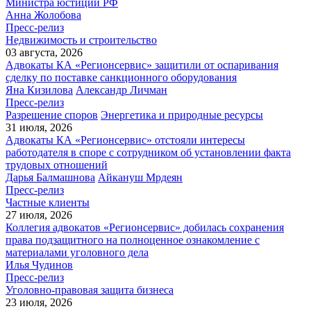
Министра юстиции РФ
Анна Жолобова
Пресс-релиз
Недвижимость и строительство
03 августа, 2026
Адвокаты КА «Регионсервис» защитили от оспаривания
сделку по поставке санкционного оборудования
Яна Кизилова
Александр Личман
Пресс-релиз
Разрешение споров
Энергетика и природные ресурсы
31 июля, 2026
Адвокаты КА «Регионсервис» отстояли интересы
работодателя в споре с сотрудником об установлении факта
трудовых отношений
Дарья Балмашнова
Айкануш Мрдеян
Пресс-релиз
Частные клиенты
27 июля, 2026
Коллегия адвокатов «Регионсервис» добилась сохранения
права подзащитного на полноценное ознакомление с
материалами уголовного дела
Илья Чудинов
Пресс-релиз
Уголовно-правовая защита бизнеса
23 июля, 2026