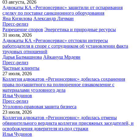
03 августа, 2026
Адвокаты КА «Регионсервис» защитили от оспаривания
сделку по поставке санкционного оборудования
Яна Кизилова
Александр Личман
Пресс-релиз
Разрешение споров
Энергетика и природные ресурсы
31 июля, 2026
Адвокаты КА «Регионсервис» отстояли интересы
работодателя в споре с сотрудником об установлении факта
трудовых отношений
Дарья Балмашнова
Айкануш Мрдеян
Пресс-релиз
Частные клиенты
27 июля, 2026
Коллегия адвокатов «Регионсервис» добилась сохранения
права подзащитного на полноценное ознакомление с
материалами уголовного дела
Илья Чудинов
Пресс-релиз
Уголовно-правовая защита бизнеса
23 июля, 2026
Коллегия адвокатов «Регионсервис» добилась отмены
обвинительного вердикта коллегии присяжных заседателей, и
освобождения доверителя из-под стражи
Илья Чудинов