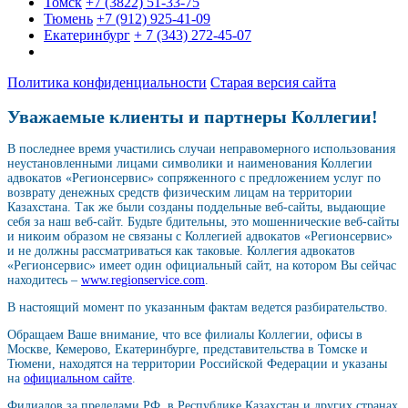
Томск
+7 (3822) 51-33-75
Тюмень
+7 (912) 925-41-09
Екатеринбург
+ 7 (343) 272-45-07
Политика конфиденциальности
Старая версия сайта
Уважаемые клиенты и партнеры Коллегии!
В последнее время участились случаи неправомерного использования
неустановленными лицами символики и наименования Коллегии
адвокатов «Регионсервис» сопряженного с предложением услуг по
возврату денежных средств физическим лицам на территории
Казахстана. Так же были созданы поддельные веб-сайты, выдающие
себя за наш веб-сайт. Будьте бдительны, это мошеннические веб-сайты
и никоим образом не связаны с Коллегией адвокатов «Регионсервис»
и не должны рассматриваться как таковые. Коллегия адвокатов
«Регионсервис» имеет один официальный сайт, на котором Вы сейчас
находитесь –
www.regionservice.com
.
В настоящий момент по указанным фактам ведется разбирательство.
Обращаем Ваше внимание, что все филиалы Коллегии, офисы в
Москве, Кемерово, Екатеринбурге, представительства в Томске и
Тюмени, находятся на территории Российской Федерации и указаны
на
официальном сайте
.
Филиалов за пределами РФ, в Республике Казахстан и других странах