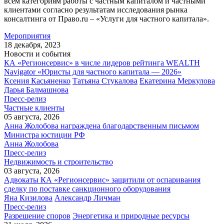
всем категориям работы с частным капиталом и частными
клиентами согласно результатам исследования рынка
консалтинга от Право.ru – «Услуги для частного капитала».
Мероприятия
18 декабря, 2023
Новости и события
КА «Регионсервис» в числе лидеров рейтинга WEALTH
Navigator «Юристы для частного капитала — 2026»
Ксения Касьяненко
Татьяна Стукалова
Екатерина Меркулова
Дарья Балмашнова
Пресс-релиз
Частные клиенты
05 августа, 2026
Анна Жолобова награждена благодарственным письмом
Министра юстиции РФ
Анна Жолобова
Пресс-релиз
Недвижимость и строительство
03 августа, 2026
Адвокаты КА «Регионсервис» защитили от оспаривания
сделку по поставке санкционного оборудования
Яна Кизилова
Александр Личман
Пресс-релиз
Разрешение споров
Энергетика и природные ресурсы