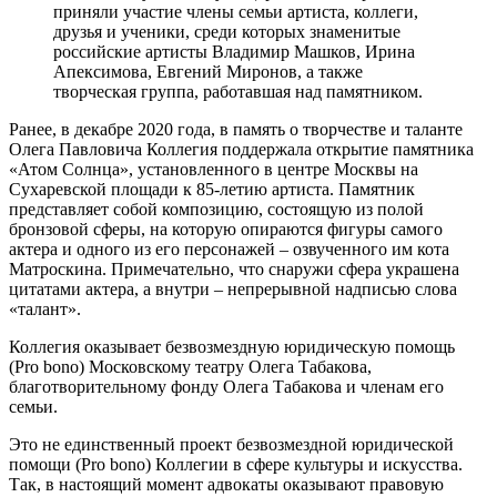
приняли участие члены семьи артиста, коллеги,
друзья и ученики, среди которых знаменитые
российские артисты Владимир Машков, Ирина
Апексимова, Евгений Миронов, а также
творческая группа, работавшая над памятником.
Ранее, в декабре 2020 года, в память о творчестве и таланте
Олега Павловича Коллегия поддержала открытие памятника
«Атом Солнца», установленного в центре Москвы на
Сухаревской площади к 85-летию артиста. Памятник
представляет собой композицию, состоящую из полой
бронзовой сферы, на которую опираются фигуры самого
актера и одного из его персонажей – озвученного им кота
Матроскина. Примечательно, что снаружи сфера украшена
цитатами актера, а внутри – непрерывной надписью слова
«талант».
Коллегия оказывает безвозмездную юридическую помощь
(Pro bono) Московскому театру Олега Табакова,
благотворительному фонду Олега Табакова и членам его
семьи.
Это не единственный проект безвозмездной юридической
помощи (Pro bono) Коллегии в сфере культуры и искусства.
Так, в настоящий момент адвокаты оказывают правовую