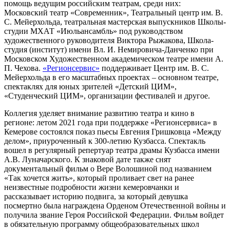
помощь ведущим российским театрам, среди них:
Московский театр «Современник», Театральный центр им. В.
С. Мейерхольда, театральная мастерская выпускников Школы-
студии МХАТ «Июльансамбль» под руководством
художественного руководителя Виктора Рыжакова, Школа-
студия (институт) имени Вл. И. Немировича-Данченко при
Московском Художественном академическом театре имени А.
П. Чехова.
«Регионсервис»
поддерживает Центр им. В. С.
Мейерхольда в его масштабных проектах – основном театре,
спектаклях для юных зрителей «Детский ЦИМ»,
«Студенческий ЦИМ», организации фестивалей и другое.
Коллегия уделяет внимание развитию театра и кино в
регионе: летом 2021 года при поддержке «Регионсервиса» в
Кемерове состоялся показ пьесы Евгения Гришковца «Между
делом», приуроченный к 300-летию Кузбасса. Спектакль
вошел в регулярный репертуар театра драмы Кузбасса имени
А.В. Луначарского. К знаковой дате также снят
документальный фильм о Вере Волошиной под названием
«Так хочется жить», который проливает свет на ранее
неизвестные подробности жизни кемеровчанки и
рассказывает историю подвига, за который девушка
посмертно была награждена Орденом Отечественной войны и
получила звание Героя Российской Федерации. Фильм войдет
в обязательную программу общеобразовательных школ