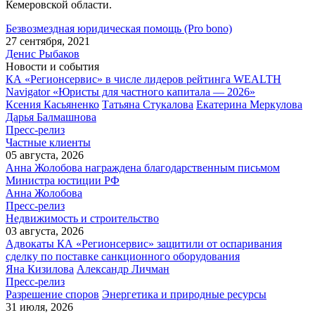
Кемеровской области.
Безвозмездная юридическая помощь (Pro bono)
27 сентября, 2021
Денис Рыбаков
Новости и события
КА «Регионсервис» в числе лидеров рейтинга WEALTH
Navigator «Юристы для частного капитала — 2026»
Ксения Касьяненко
Татьяна Стукалова
Екатерина Меркулова
Дарья Балмашнова
Пресс-релиз
Частные клиенты
05 августа, 2026
Анна Жолобова награждена благодарственным письмом
Министра юстиции РФ
Анна Жолобова
Пресс-релиз
Недвижимость и строительство
03 августа, 2026
Адвокаты КА «Регионсервис» защитили от оспаривания
сделку по поставке санкционного оборудования
Яна Кизилова
Александр Личман
Пресс-релиз
Разрешение споров
Энергетика и природные ресурсы
31 июля, 2026