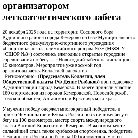
организатором
легкоатлетического забега
20 декабря 2025 года на территории Соснового бора
Рудничного района города Кемерово на базе Муниципального
бюджетного физкультурно-спортивного учреждения
«Спортивная школа олимпийского резерва №3» (МБФСУ
«СШОР №3») состоялись ежегодные открытые городские
соревнования по бегу — «Новогодний забег» на дистанцию
15 километров. Мероприятие уже восьмой год
организовывается Коллегией адвокатов
«Регионсервис» (
Председатель Коллегии, член
Общественной палаты РФ
Денис Рыбаков
) при поддержке
Администрации города Кемерово. В забеге приняли участие
180 спортсменов из городов Кемеровской, Новосибирской,
Томской областей, Алтайского и Красноярского края.
У мужчин победу одержал многократный победитель и
призёр Чемпионатов и Кубков России по суточному бегу и
бегу на 100 километров, мастер спорта международного
класса Василий Корыткин из Кемерова. В женском зачёте
сильнейшей стала также кузбасская спортсменка, победитель
Чемпионатов России по бегу на 100 километров, мастер