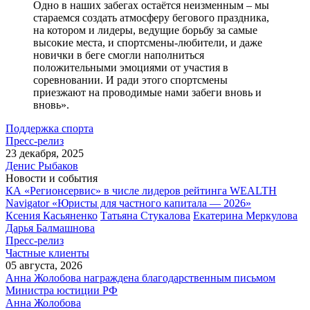
Одно в наших забегах остаётся неизменным – мы
стараемся создать атмосферу бегового праздника,
на котором и лидеры, ведущие борьбу за самые
высокие места, и спортсмены-любители, и даже
новички в беге смогли наполниться
положительными эмоциями от участия в
соревновании. И ради этого спортсмены
приезжают на проводимые нами забеги вновь и
вновь».
Поддержка спорта
Пресс-релиз
23 декабря, 2025
Денис Рыбаков
Новости и события
КА «Регионсервис» в числе лидеров рейтинга WEALTH
Navigator «Юристы для частного капитала — 2026»
Ксения Касьяненко
Татьяна Стукалова
Екатерина Меркулова
Дарья Балмашнова
Пресс-релиз
Частные клиенты
05 августа, 2026
Анна Жолобова награждена благодарственным письмом
Министра юстиции РФ
Анна Жолобова