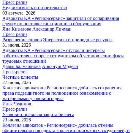
Пресс-релиз
Недвижимость и строительство
03 августа, 2026
Адвокаты КА «Регионсервис» защитили от оспаривания
сделку по поставке санкционного оборудования
Яна Кизилова
Александр Личман
Пресс-релиз
Разрешение споров
Энергетика и природные ресурсы
31 июля, 2026
Адвокаты КА «Регионсервис» отстояли интересы
работодателя в споре с сотрудником об установлении факта
трудовых отношений
Дарья Балмашнова
Айкануш Мрдеян
Пресс-релиз
Частные клиенты
27 июля, 2026
Коллегия адвокатов «Регионсервис» добилась сохранения
права подзащитного на полноценное ознакомление с
материалами уголовного дела
Илья Чудинов
Пресс-релиз
Уголовно-правовая защита бизнеса
23 июля, 2026
Коллегия адвокатов «Регионсервис» добилась отмены
обвинительного вердикта коллегии присяжных заседателей, и