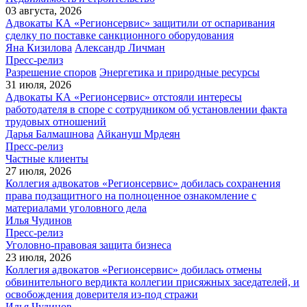
03 августа, 2026
Адвокаты КА «Регионсервис» защитили от оспаривания
сделку по поставке санкционного оборудования
Яна Кизилова
Александр Личман
Пресс-релиз
Разрешение споров
Энергетика и природные ресурсы
31 июля, 2026
Адвокаты КА «Регионсервис» отстояли интересы
работодателя в споре с сотрудником об установлении факта
трудовых отношений
Дарья Балмашнова
Айкануш Мрдеян
Пресс-релиз
Частные клиенты
27 июля, 2026
Коллегия адвокатов «Регионсервис» добилась сохранения
права подзащитного на полноценное ознакомление с
материалами уголовного дела
Илья Чудинов
Пресс-релиз
Уголовно-правовая защита бизнеса
23 июля, 2026
Коллегия адвокатов «Регионсервис» добилась отмены
обвинительного вердикта коллегии присяжных заседателей, и
освобождения доверителя из-под стражи
Илья Чудинов