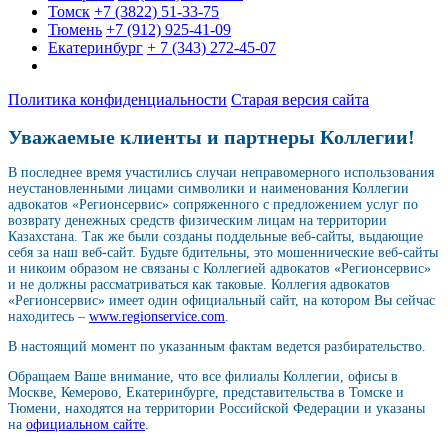
Томск
+7 (3822) 51-33-75
Тюмень
+7 (912) 925-41-09
Екатеринбург
+ 7 (343) 272-45-07
Политика конфиденциальности
Старая версия сайта
Уважаемые клиенты и партнеры Коллегии!
В последнее время участились случаи неправомерного использования
неустановленными лицами символики и наименования Коллегии
адвокатов «Регионсервис» сопряженного с предложением услуг по
возврату денежных средств физическим лицам на территории
Казахстана. Так же были созданы поддельные веб-сайты, выдающие
себя за наш веб-сайт. Будьте бдительны, это мошеннические веб-сайты
и никоим образом не связаны с Коллегией адвокатов «Регионсервис»
и не должны рассматриваться как таковые. Коллегия адвокатов
«Регионсервис» имеет один официальный сайт, на котором Вы сейчас
находитесь –
www.regionservice.com
.
В настоящий момент по указанным фактам ведется разбирательство.
Обращаем Ваше внимание, что все филиалы Коллегии, офисы в
Москве, Кемерово, Екатеринбурге, представительства в Томске и
Тюмени, находятся на территории Российской Федерации и указаны
на
официальном сайте
.