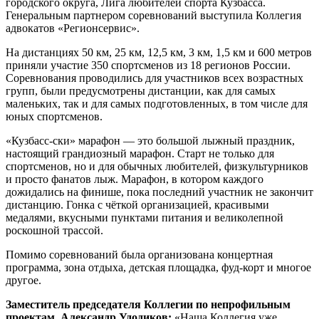
городского округа, Лига любителей спорта Кузбасса.
Генеральным партнером соревнований выступила Коллегия
адвокатов «Регионсервис».
На дистанциях 50 км, 25 км, 12,5 км, 3 км, 1,5 км и 600 метров
приняли участие 350 спортсменов из 18 регионов России.
Соревнования проводились для участников всех возрастных
групп, были предусмотрены дистанции, как для самых
маленьких, так и для самых подготовленных, в том числе для
юных спортсменов.
«Кузбасс-ски» марафон — это большой лыжный праздник,
настоящий грандиозный марафон. Старт не только для
спортсменов, но и для обычных любителей, физкультурников
и просто фанатов лыж. Марафон, в котором каждого
дожидались на финише, пока последний участник не закончит
дистанцию. Гонка с чёткой организацией, красивыми
медалями, вкусными пунктами питания и великолепной
роскошной трассой.
Помимо соревнований была организована концертная
программа, зона отдыха, детская площадка, фуд-корт и многое
другое.
Заместитель председателя Коллегии по непрофильным
проектам, Александр Удодиков:
«Наша Коллегия уже