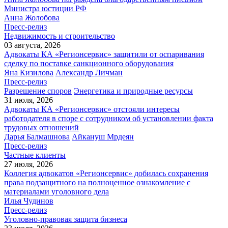
Министра юстиции РФ
Анна Жолобова
Пресс-релиз
Недвижимость и строительство
03 августа, 2026
Адвокаты КА «Регионсервис» защитили от оспаривания
сделку по поставке санкционного оборудования
Яна Кизилова
Александр Личман
Пресс-релиз
Разрешение споров
Энергетика и природные ресурсы
31 июля, 2026
Адвокаты КА «Регионсервис» отстояли интересы
работодателя в споре с сотрудником об установлении факта
трудовых отношений
Дарья Балмашнова
Айкануш Мрдеян
Пресс-релиз
Частные клиенты
27 июля, 2026
Коллегия адвокатов «Регионсервис» добилась сохранения
права подзащитного на полноценное ознакомление с
материалами уголовного дела
Илья Чудинов
Пресс-релиз
Уголовно-правовая защита бизнеса