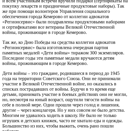
и всем участникам встречи вручили подарки (сертификаты на
покупку лекарств и праздничные продуктовые наборы). Так
же при помощи волонтеров Управления социального
обеспечения города Кемерово от коллегии адвокатов
«Регионсервис» были поздравлены продуктовыми наборами
и сертификатами все ветераны Великой Отечественной
войны, проживающие в городе Кемерово.
Так же, ко Дню Победы на средства коллегии адвокатов
«Регионсервис» была изготовлена очередная партия
памятных медалей «Дети войны» тиражом 300 экземпляров.
Последние годы эти памятные медали вручаются детям
войны, проживающим в городе Кемерово.
Дети войны – это граждане, родившиеся в период до 1945
года на территории Советского Союза. Они не принимали
участие в Великой Отечественной войне, но оказались в
списках пострадавших от войны. Будучи в то время еще
детьми, принимать участие в боевых действиях они не могли,
но, несмотря на юный возраст, ощутили тягости войны на
себе в полной мере. Одни прошли через голод и лишения,
другие – через концлагеря. Но у них совсем не было детства.
Многим не удавалось ходить в школу. Не было не только
игрушек и детских книжек, часто не хватало еды и одежды.
Большинство из них, чтобы выжить, очень рано пошли