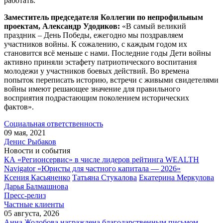
работать.
Заместитель председателя Коллегии по непрофильным
проектам, Александр Удодиков:
«В самый великий
праздник – День Победы, ежегодно мы поздравляем
участников войны. К сожалению, с каждым годом их
становится всё меньше с нами. Последние годы Дети войны
активно приняли эстафету патриотического воспитания
молодежи у участников боевых действий. Во времена
попыток переписать историю, встречи с живыми свидетелями
войны имеют решающее значение для правильного
восприятия подрастающим поколением исторических
фактов».
Социальная ответственность
09 мая, 2021
Денис Рыбаков
Новости и события
КА «Регионсервис» в числе лидеров рейтинга WEALTH
Navigator «Юристы для частного капитала — 2026»
Ксения Касьяненко
Татьяна Стукалова
Екатерина Меркулова
Дарья Балмашнова
Пресс-релиз
Частные клиенты
05 августа, 2026
Анна Жолобова награждена благодарственным письмом