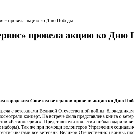
вис» провела акцию ко Дню Победы
ервис» провела акцию ко Дню
им городским Советом ветеранов провели акцию ко Дню По
стреча с ветеранами Великой Отечественной войны, блокадника
смотрели концерт. На встрече была представлена книга о вете
тов «Регионсервис». Представители коллегии поблагодарили вет
 наборы). Так же при помощи волонтеров Управления социально
сертификатами все ветераны Великой Отечественной войны, пр