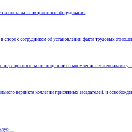
 по поставке санкционного оборудования
 в споре с сотрудником об установлении факта трудовых отнош
а подзащитного на полноценное ознакомление с материалами уг
льного вердикта коллегии присяжных заседателей, и освобожде
клуб →