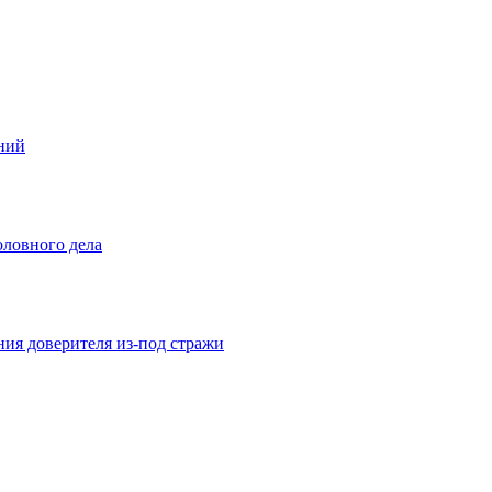
ений
оловного дела
ния доверителя из-под стражи