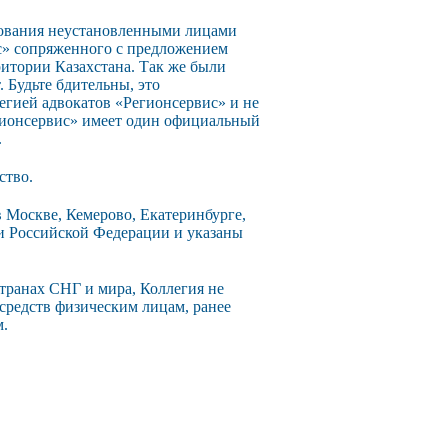
зования неустановленными лицами
с» сопряженного с предложением
ритории Казахстана. Так же были
 Будьте бдительны, это
егией адвокатов «Регионсервис» и не
егионсервис» имеет один официальный
.
ство.
 Москве, Кемерово, Екатеринбурге,
ии Российской Федерации и указаны
странах СНГ и мира, Коллегия не
 средств физическим лицам, ранее
м.