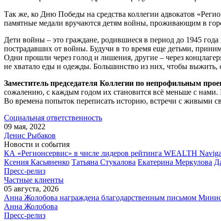
Так же, ко Дню Победы на средства коллегии адвокатов «Реги
памятные медали вручаются детям войны, проживающим в гор
Дети войны – это граждане, родившиеся в период до 1945 года
пострадавших от войны. Будучи в то время еще детьми, принима
Одни прошли через голод и лишения, другие – через концлагеря
не хватало еды и одежды. Большинство из них, чтобы выжить, 
Заместитель председателя Коллегии по непрофильным прое
сожалению, с каждым годом их становится всё меньше с нами.
Во времена попыток переписать историю, встречи с живыми с
Социальная ответственность
09 мая, 2022
Денис Рыбаков
Новости и события
КА «Регионсервис» в числе лидеров рейтинга WEALTH Naviga
Ксения Касьяненко
Татьяна Стукалова
Екатерина Меркулова
Д
Пресс-релиз
Частные клиенты
05 августа, 2026
Анна Жолобова награждена благодарственным письмом Мини
Анна Жолобова
Пресс-релиз