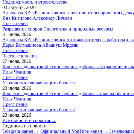
Недвижимость и строительство
03 августа, 2026
Адвокаты КА «Регионсервис» защитили от оспаривания сделку
Яна Кизилова
Александр Личман
Пресс-релиз
Разрешение споров
Энергетика и природные ресурсы
31 июля, 2026
Адвокаты КА «Регионсервис» отстояли интересы работодателя
Дарья Балмашнова
Айкануш Мрдеян
Пресс-релиз
Частные клиенты
27 июля, 2026
Коллегия адвокатов «Регионсервис» добилась сохранения прав
Илья Чудинов
Пресс-релиз
Уголовно-правовая защита бизнеса
23 июля, 2026
Коллегия адвокатов «Регионсервис» добилась отмены обвините
Илья Чудинов
Пресс-релиз
Уголовно-правовая защита бизнеса
23 июля, 2026
Все новости и события →
Подписка на новости
Telegram-канал →
Официальный YouTube-канал →
Земельный 