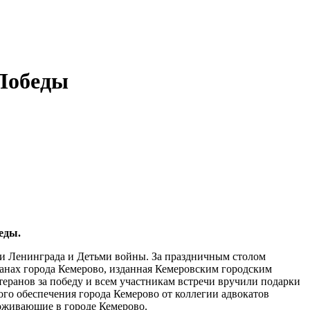
 Победы
беды.
ми Ленинграда и Детьми войны. За праздничным столом
ранах города Кемерово, изданная Кемеровским городским
еранов за победу и всем участникам встречи вручили подарки
го обеспечения города Кемерово от коллегии адвокатов
оживающие в городе Кемерово.