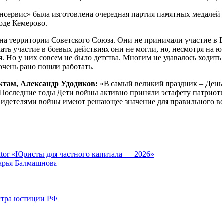
онсервис» была изготовлена очередная партия памятных медале
оде Кемерово.
 на территории Советского Союза. Они не принимали участие в 
ть участие в боевых действиях они не могли, но, несмотря на ю
. Но у них совсем не было детства. Многим не удавалось ходить
очень рано пошли работать.
ктам, Александр Удодиков:
«В самый великий праздник – День
 Последние годы Дети войны активно приняли эстафету патриот
видетелями войны имеют решающее значение для правильного в
tor «Юристы для частного капитала — 2026»
арья Балмашнова
стра юстиции РФ