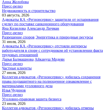
Анна Жолобова
Пресс-релиз
Недвижимость и строительство
03 августа, 2026
Адвокаты КА «Регионсервис» защитили от оспаривания
сделку по поставке санкционного оборудования
Яна Кизилова
Александр Личман
Пресс-релиз
Разрешение споров
Энергетика и природные ресурсы
31 июля, 2026
Адвокаты КА «Регионсервис» отстояли интересы
работодателя в споре с сотрудником об установлении факта
трудовых отношений
Дарья Балмашнова
Айкануш Мрдеян
Пресс-релиз
Частные клиенты
27 июля, 2026
Коллегия адвокатов «Регионсервис» добилась сохранения
права подзащитного на полноценное ознакомление с
материалами уголовного дела
Илья Чудинов
Пресс-релиз
Уголовно-правовая защита бизнеса
23 июля, 2026
Коллегия адвокатов «Регионсервис» добилась отмены