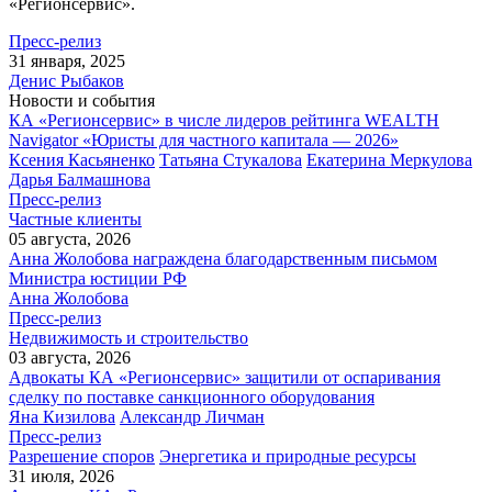
«Регионсервис».
Пресс-релиз
31 января, 2025
Денис Рыбаков
Новости и события
КА «Регионсервис» в числе лидеров рейтинга WEALTH
Navigator «Юристы для частного капитала — 2026»
Ксения Касьяненко
Татьяна Стукалова
Екатерина Меркулова
Дарья Балмашнова
Пресс-релиз
Частные клиенты
05 августа, 2026
Анна Жолобова награждена благодарственным письмом
Министра юстиции РФ
Анна Жолобова
Пресс-релиз
Недвижимость и строительство
03 августа, 2026
Адвокаты КА «Регионсервис» защитили от оспаривания
сделку по поставке санкционного оборудования
Яна Кизилова
Александр Личман
Пресс-релиз
Разрешение споров
Энергетика и природные ресурсы
31 июля, 2026