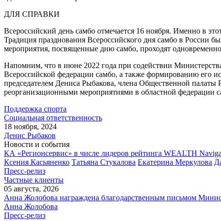
ДЛЯ СПРАВКИ
Всероссийский день самбо отмечается 16 ноября. Именно в эт
Традиция празднования Всероссийского дня самбо в России был
мероприятия, посвященные дню самбо, проходят одновременно 
Напомним, что в июне 2022 года при содействии Министерства
Всероссийской федерации самбо, а также формированию его ис
председателем Дениса Рыбакова, члена Общественной палаты РФ
реорганизационными мероприятиями в областной федерации с
Поддержка спорта
Социальная ответственность
18 ноября, 2024
Денис Рыбаков
Новости и события
КА «Регионсервис» в числе лидеров рейтинга WEALTH Naviga
Ксения Касьяненко
Татьяна Стукалова
Екатерина Меркулова
Д
Пресс-релиз
Частные клиенты
05 августа, 2026
Анна Жолобова награждена благодарственным письмом Мини
Анна Жолобова
Пресс-релиз