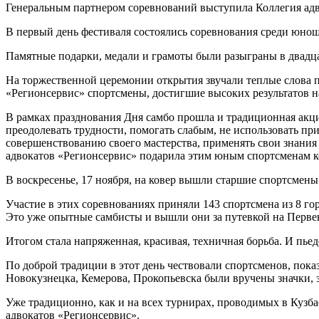
Генеральным партнером соревнований выступила Коллегия адв
В первый день фестиваля состоялись соревнования среди юноше
Памятные подарки, медали и грамоты были разыграны в двадца
На торжественной церемонии открытия звучали теплые слова 
«Регионсервис» спортсмены, достигшие высоких результатов 
В рамках празднования Дня самбо прошла и традиционная акция 
преодолевать трудности, помогать слабым, не использовать пр
совершенствованию своего мастерства, применять свои знания 
адвокатов «Регионсервис» подарила этим юным спортсменам к
В воскресенье, 17 ноября, на ковер вышли старшие спортсмен
Участие в этих соревнованиях приняли 143 спортсмена из 8 г
Это уже опытные самбисты и вышли они за путевкой на Первен
Итогом стала напряженная, красивая, техничная борьба. И пьед
По доброй традиции в этот день чествовали спортсменов, пок
Новокузнецка, Кемерова, Прокопьевска были вручены значки,
Уже традиционно, как и на всех турнирах, проводимых в Куз
адвокатов «Регионсервис».