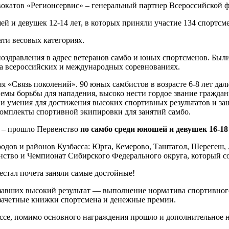
окатов «Регионсервис» – генеральный партнер Всероссийской ф
й и девушек 12-14 лет, в которых приняли участие 134 спортсме
ти весовых категориях.
поздравления в адрес ветеранов самбо и юных спортсменов. Бы
на всероссийских и международных соревнованиях.
«Связь поколений». 90 юных самбистов в возрасте 6-8 лет дали 
иемы борьбы для нападения, высоко нести гордое звание граждан
и умения для достижения высоких спортивных результатов и защ
омплекты спортивной экипировки для занятий самбо.
ы – прошло Первенство
по самбо среди юношей и девушек 16-18
ородов и районов Кузбасса: Юрга, Кемерово, Таштагол, Шерегеш
ство и Чемпионат Сибирского Федерального округа, который сос
естал почета заняли самые достойные!
азавших высокий результат — выполнение норматива спортивного
 зачетные книжки спортсмена и денежные премии.
бассе, помимо основного награждения прошло и дополнительное