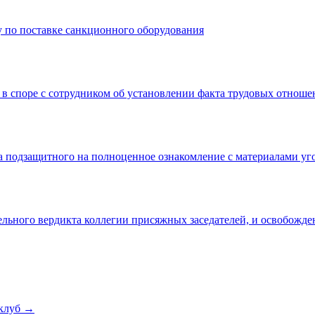
 по поставке санкционного оборудования
 в споре с сотрудником об установлении факта трудовых отнош
а подзащитного на полноценное ознакомление с материалами уг
льного вердикта коллегии присяжных заседателей, и освобожде
клуб →