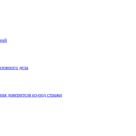
ений
оловного дела
ния доверителя из-под стражи