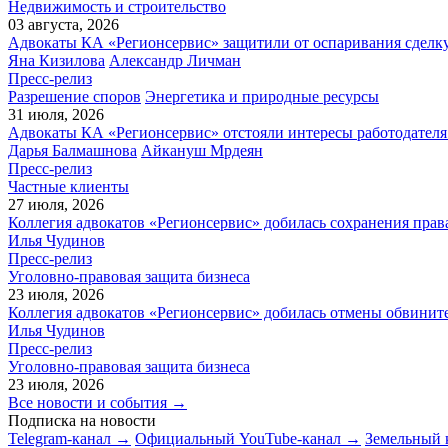
Недвижимость и строительство
03 августа, 2026
Адвокаты КА «Регионсервис» защитили от оспаривания сделку
Яна Кизилова
Александр Личман
Пресс-релиз
Разрешение споров
Энергетика и природные ресурсы
31 июля, 2026
Адвокаты КА «Регионсервис» отстояли интересы работодателя
Дарья Балмашнова
Айкануш Мрдеян
Пресс-релиз
Частные клиенты
27 июля, 2026
Коллегия адвокатов «Регионсервис» добилась сохранения прав
Илья Чудинов
Пресс-релиз
Уголовно-правовая защита бизнеса
23 июля, 2026
Коллегия адвокатов «Регионсервис» добилась отмены обвините
Илья Чудинов
Пресс-релиз
Уголовно-правовая защита бизнеса
23 июля, 2026
Все новости и события →
Подписка на новости
Telegram-канал →
Официальный YouTube-канал →
Земельный 