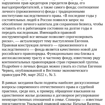
нарушении прав кредиторов учредителя фонда, его
выгодоприобретателей, а также самого фонда; соотношение
личного (прижизненного) фонда с традиционными
институтами наследственного права. «В последние годы у
состоятельных людей в России появился запрос на
обособление личного капитала для сохранения бизнеса, чтобы
оставить его в работающем состоянии на долгие годы и
передать наследникам. Имеющийся правовой
инструментарий все меньше позволяет спрогнозировать
риски», — актуализирует тему выступления Евгения.
Правовая конструкция личного — прижизненного и
наследственного — фонда является качественно новой для
российского правопорядка. Функционально она близка к
англосаксонскому трасту и частному фонду, известному ряду
континентальных правопорядков стран германской группы.
Подробнее о личных фондах можно узнать из статьи Евгении
Червец, опубликованной в Вестнике экономического
правосудия РФ, март 2022 г., № 3.
В рамках заседания были подняты наиболее дискуссионные
вопросы современного отечественного права и судебной
практики, среди них, к примеру, обращение взыскания на
единственное жилье должника и договорное регулирование
неимущественных отношений в семье. Спикеры — известные
представители Уральской правовой школы: Наталья Валеева,