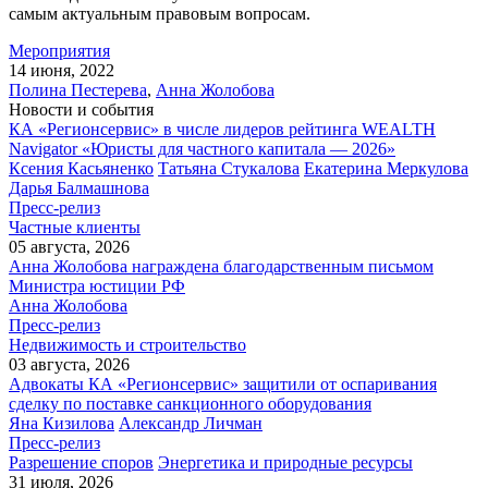
самым актуальным правовым вопросам.
Мероприятия
14 июня, 2022
Полина Пестерева
,
Анна Жолобова
Новости и события
КА «Регионсервис» в числе лидеров рейтинга WEALTH
Navigator «Юристы для частного капитала — 2026»
Ксения Касьяненко
Татьяна Стукалова
Екатерина Меркулова
Дарья Балмашнова
Пресс-релиз
Частные клиенты
05 августа, 2026
Анна Жолобова награждена благодарственным письмом
Министра юстиции РФ
Анна Жолобова
Пресс-релиз
Недвижимость и строительство
03 августа, 2026
Адвокаты КА «Регионсервис» защитили от оспаривания
сделку по поставке санкционного оборудования
Яна Кизилова
Александр Личман
Пресс-релиз
Разрешение споров
Энергетика и природные ресурсы
31 июля, 2026