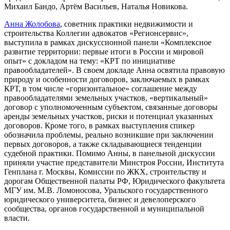
Михаил Бандо, Артём Васильев, Наталья Новикова.
Анна Жолобова
, советник практики недвижимости и
строительства Коллегии адвокатов «Регионсервис»,
выступила в рамках дискуссионной панели «Комплексное
развитие территории: первые итоги в России и мировой
опыт» с докладом на тему: «КРТ по инициативе
правообладателей». В своем докладе Анна освятила правовую
природу и особенности договоров, заключаемых в рамках
КРТ, в том числе «горизонтальное» соглашение между
правообладателями земельных участков, «вертикальный»
договор с уполномоченным субъектом, связанные договоры
аренды земельных участков, риски и потенциал указанных
договоров. Кроме того, в рамках выступления спикер
обозначила проблемы, реально возникшие при заключении
первых договоров, а также складывающиеся тенденции
судебной практики. Помимо Анны, в панельной дискуссии
приняли участие представители Минстроя России, Института
Генплана г. Москвы, Комиссии по ЖКХ, строительству и
дорогам Общественной палаты РФ, Юридического факультета
МГУ им. М.В. Ломоносова, Уральского государственного
юридического университета, бизнес и девелоперского
сообщества, органов государственной и муниципальной
власти.