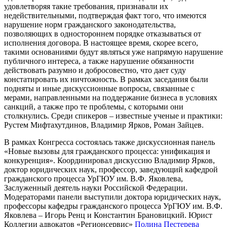
удовлетворяя такие требования, признавали их
недействительными, подтверждая факт того, что имеются
нарушение норм гражданского законодательства,
позволяющих в одностороннем порядке отказываться от
исполнения договора. В настоящее время, скорее всего,
такими основаниями будут являться уже напрямую нарушение
публичного интереса, а также нарушение обязанности
действовать разумно и добросовестно, что дает суду
констатировать их ничтожность. В рамках заседания были
подняты и иные дискуссионные вопросы, связанные с
мерами, направленными на поддержание бизнеса в условиях
санкций, а также про те проблемы, с которыми они
столкнулись. Среди спикеров – известные ученые и практики:
Рустем Мифтахутдинов, Владимир Ярков, Роман Зайцев.
В рамках Конгресса состоялась также дискуссионная панель
«Новые вызовы для гражданского процесса: унификация и
конкуренция». Координировал дискуссию Владимир Ярков,
доктор юридических наук, профессор, заведующий кафедрой
гражданского процесса УрГЮУ им. В.Ф. Яковлева,
Заслуженный деятель науки Российской Федерации.
Модераторами панели выступили доктора юридических наук,
профессоры кафедры гражданского процесса УрГЮУ им. В.Ф.
Яковлева – Игорь Ренц и Константин Брановицкий. Юрист
Коллегии адвокатов «Регионсервис»
Полина Пестерева