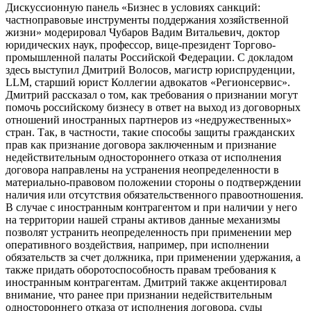
Дискуссионную панель «Бизнес в условиях санкций:
частноправовые инструменты поддержания хозяйственной
жизни» модерировал Чубаров Вадим Витальевич, доктор
юридических наук, профессор, вице-президент Торгово-
промышленной палаты Российской Федерации. С докладом
здесь выступил Дмитрий Волосов, магистр юриспруденции,
LLM, старший юрист Коллегии адвокатов «Регионcервис».
Дмитрий рассказал о том, как требования о признании могут
помочь российскому бизнесу в ответ на выход из договорных
отношений иностранных партнеров из «недружественных»
стран. Так, в частности, такие способы защиты гражданских
прав как признание договора заключенным и признание
недействительным одностороннего отказа от исполнения
договора направлены на устранения неопределенности в
материально-правовом положении стороны о подтверждении
наличия или отсутствия обязательственного правоотношения.
В случае с иностранным контрагентом и при наличии у него
на территории нашей страны активов данные механизмы
позволят устранить неопределенность при применении мер
оперативного воздействия, например, при исполнении
обязательств за счет должника, при применении удержания, а
также придать оборотоспособность правам требования к
иностранным контрагентам. Дмитрий также акцентировал
внимание, что ранее при признании недействительным
одностороннего отказа от исполнения договора, суды