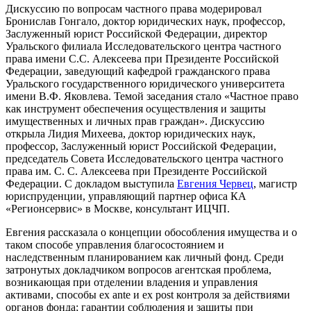
Дискуссию по вопросам частного права модерировал
Бронислав Гонгало, доктор юридических наук, профессор,
Заслуженный юрист Российской Федерации, директор
Уральского филиала Исследовательского центра частного
права имени С.С. Алексеева при Президенте Российской
Федерации, заведующий кафедрой гражданского права
Уральского государственного юридического университета
имени В.Ф. Яковлева. Темой заседания стало «Частное право
как инструмент обеспечения осуществления и защиты
имущественных и личных прав граждан». Дискуссию
открыла Лидия Михеева, доктор юридических наук,
профессор, Заслуженный юрист Российской Федерации,
председатель Совета Исследовательского центра частного
права им. С. С. Алексеева при Президенте Российской
Федерации. С докладом выступила
Евгения Червец
, магистр
юриспруденции, управляющий партнер офиса КА
«Регионсервис» в Москве, консультант ИЦЧП.
Евгения рассказала о концепции обособления имущества и о
таком способе управления благосостоянием и
наследственным планированием как личный фонд. Среди
затронутых докладчиком вопросов агентская проблема,
возникающая при отделении владения и управления
активами, способы ex ante и ex post контроля за действиями
органов фонда; гарантии соблюдения и защиты при