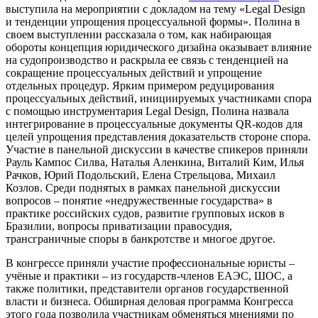
выступила на мероприятии с докладом на тему «Legal Design
и тенденции упрощения процессуальной формы». Полина в
своем выступлении рассказала о том, как набирающая
обороты концепция юридического дизайна оказывает влияние
на судопроизводство и раскрыла ее связь с тенденцией на
сокращение процессуальных действий и упрощение
отдельных процедур. Ярким примером редуцирования
процессуальных действий, инициируемых участниками спора
с помощью инструментария Legal Design, Полина назвала
интегрирование в процессуальные документы QR-кодов для
целей упрощения представления доказательств стороне спора.
Участие в панельной дискуссии в качестве спикеров приняли
Рауль Кампос Силва, Наталья Аленкина, Виталий Ким, Илья
Рачков, Юрий Подольский, Елена Стрельцова, Михаил
Козлов. Среди поднятых в рамках панельной дискуссии
вопросов – понятие «недружественные государства» в
практике российских судов, развитие групповых исков в
Бразилии, вопросы приватизации правосудия,
трансграничные споры в банкротстве и многое другое.
В конгрессе приняли участие профессиональные юристы –
учёные и практики – из государств-членов ЕАЭС, ШОС, а
также политики, представители органов государственной
власти и бизнеса. Обширная деловая программа Конгресса
этого года позволила участникам обменяться мнениями по