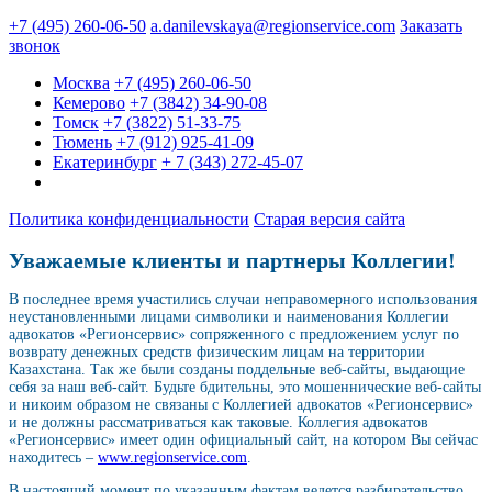
+7 (495) 260-06-50
a.danilevskaya@regionservice.com
Заказать
звонок
Москва
+7 (495) 260-06-50
Кемерово
+7 (3842) 34-90-08
Томск
+7 (3822) 51-33-75
Тюмень
+7 (912) 925-41-09
Екатеринбург
+ 7 (343) 272-45-07
Политика конфиденциальности
Старая версия сайта
Уважаемые клиенты и партнеры Коллегии!
В последнее время участились случаи неправомерного использования
неустановленными лицами символики и наименования Коллегии
адвокатов «Регионсервис» сопряженного с предложением услуг по
возврату денежных средств физическим лицам на территории
Казахстана. Так же были созданы поддельные веб-сайты, выдающие
себя за наш веб-сайт. Будьте бдительны, это мошеннические веб-сайты
и никоим образом не связаны с Коллегией адвокатов «Регионсервис»
и не должны рассматриваться как таковые. Коллегия адвокатов
«Регионсервис» имеет один официальный сайт, на котором Вы сейчас
находитесь –
www.regionservice.com
.
В настоящий момент по указанным фактам ведется разбирательство.