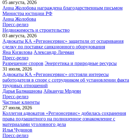
05 августа, 2026
Анна Жолобова награждена благодарственным письмом
Министра юстиции РФ
Анна Жолобова
Пресс-релиз
Недвижимость и строительство
03 августа, 2026
Адвокаты КА «Регионсервис» защитили от оспаривания
сделку по поставке санкционного оборудования
Яна Кизилова
Александр Личман
Пресс-релиз
Разрешение споров
Энергетика и природные ресурсы
31 июля, 2026
Адвокаты КА «Регионсервис» отстояли интересы
работодателя в споре с сотрудником об установлении факта
трудовых отношений
Дарья Балмашнова
Айкануш Мрдеян
Пресс-релиз
Частные клиенты
27 июля, 2026
Коллегия адвокатов «Регионсервис» добилась сохранения
права подзащитного на полноценное ознакомление с
материалами уголовного дела
Илья Чудинов
Пресс-релиз