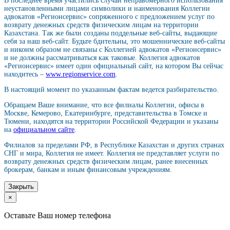
В последнее время участились случаи неправомерного использования
неустановленными лицами символики и наименования Коллегии
адвокатов «Регионсервис» сопряженного с предложением услуг по
возврату денежных средств физическим лицам на территории
Казахстана. Так же были созданы поддельные веб-сайты, выдающие
себя за наш веб-сайт. Будьте бдительны, это мошеннические веб-сайты
и никоим образом не связаны с Коллегией адвокатов «Регионсервис»
и не должны рассматриваться как таковые. Коллегия адвокатов
«Регионсервис» имеет один официальный сайт, на котором Вы сейчас
находитесь –
www.regionservice.com
.
В настоящий момент по указанным фактам ведется разбирательство.
Обращаем Ваше внимание, что все филиалы Коллегии, офисы в
Москве, Кемерово, Екатеринбурге, представительства в Томске и
Тюмени, находятся на территории Российской Федерации и указаны
на
официальном сайте
.
Филиалов за пределами РФ, в Республике Казахстан и других странах
СНГ и мира, Коллегия не имеет. Коллегия не представляет услуги по
возврату денежных средств физическим лицам, ранее внесенных
брокерам, банкам и иным финансовым учреждениям.
Закрыть
×
Оставьте Ваш номер телефона