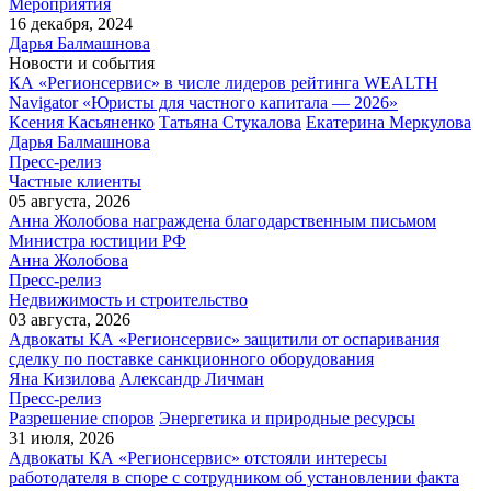
Мероприятия
16 декабря, 2024
Дарья Балмашнова
Новости и события
КА «Регионсервис» в числе лидеров рейтинга WEALTH
Navigator «Юристы для частного капитала — 2026»
Ксения Касьяненко
Татьяна Стукалова
Екатерина Меркулова
Дарья Балмашнова
Пресс-релиз
Частные клиенты
05 августа, 2026
Анна Жолобова награждена благодарственным письмом
Министра юстиции РФ
Анна Жолобова
Пресс-релиз
Недвижимость и строительство
03 августа, 2026
Адвокаты КА «Регионсервис» защитили от оспаривания
сделку по поставке санкционного оборудования
Яна Кизилова
Александр Личман
Пресс-релиз
Разрешение споров
Энергетика и природные ресурсы
31 июля, 2026
Адвокаты КА «Регионсервис» отстояли интересы
работодателя в споре с сотрудником об установлении факта