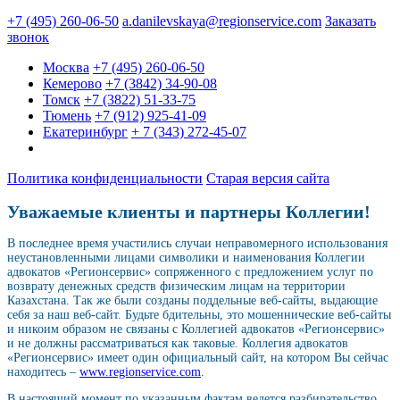
+7 (495) 260-06-50
a.danilevskaya@regionservice.com
Заказать
звонок
Москва
+7 (495) 260-06-50
Кемерово
+7 (3842) 34-90-08
Томск
+7 (3822) 51-33-75
Тюмень
+7 (912) 925-41-09
Екатеринбург
+ 7 (343) 272-45-07
Политика конфиденциальности
Старая версия сайта
Уважаемые клиенты и партнеры Коллегии!
В последнее время участились случаи неправомерного использования
неустановленными лицами символики и наименования Коллегии
адвокатов «Регионсервис» сопряженного с предложением услуг по
возврату денежных средств физическим лицам на территории
Казахстана. Так же были созданы поддельные веб-сайты, выдающие
себя за наш веб-сайт. Будьте бдительны, это мошеннические веб-сайты
и никоим образом не связаны с Коллегией адвокатов «Регионсервис»
и не должны рассматриваться как таковые. Коллегия адвокатов
«Регионсервис» имеет один официальный сайт, на котором Вы сейчас
находитесь –
www.regionservice.com
.
В настоящий момент по указанным фактам ведется разбирательство.