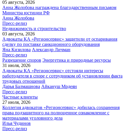
05 августа, 2026
Анна Жолобова награждена благодарственным письмом
Министра юстиции РФ
Анна Жолобова
Пресс-релиз
Недвижимость и строительство
03 августа, 2026
Адвокаты КА «Регионсервис» защитили от оспаривания
сделку по поставке санкционного оборудования
Яна Кизилова
Александр Личман
Пресс-релиз
Разрешение споров
Энергетика и природные ресурсы
31 июля, 2026
Адвокаты КА «Регионсервис» отстояли интересы
работодателя в споре с сотрудником об установлении факта
трудовых отношений
Дарья Балмашнова
Айкануш Мрдеян
Пресс-релиз
Частные клиенты
27 июля, 2026
Коллегия адвокатов «Регионсервис» добилась сохранения
права подзащитного на полноценное ознакомление с
материалами уголовного дела
Илья Чудинов
Пресс-релиз