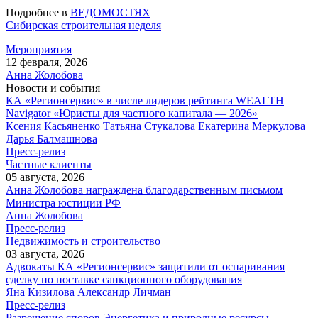
Подробнее в
ВЕДОМОСТЯХ
Сибирская строительная неделя
Мероприятия
12 февраля, 2026
Анна Жолобова
Новости и события
КА «Регионсервис» в числе лидеров рейтинга WEALTH
Navigator «Юристы для частного капитала — 2026»
Ксения Касьяненко
Татьяна Стукалова
Екатерина Меркулова
Дарья Балмашнова
Пресс-релиз
Частные клиенты
05 августа, 2026
Анна Жолобова награждена благодарственным письмом
Министра юстиции РФ
Анна Жолобова
Пресс-релиз
Недвижимость и строительство
03 августа, 2026
Адвокаты КА «Регионсервис» защитили от оспаривания
сделку по поставке санкционного оборудования
Яна Кизилова
Александр Личман
Пресс-релиз
Разрешение споров
Энергетика и природные ресурсы