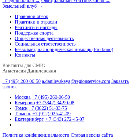
Telegram-канал →
Официальный YouTube-канал →
Земельный клуб →
Правовой обзор
Практики и отрасли
Рейтинги и награды
Поддержка спорта
Общественная деятельность
Социальная ответственность
Безвозмездная юридическая помощь (Pro bono)
Контакты
Контакты для СМИ:
Анастасия Данилевская
+7 (495) 260-06-50
a.danilevskaya@regionservice.com
Заказать
звонок
Москва
+7 (495) 260-06-50
Кемерово
+7 (3842) 34-90-08
Томск
+7 (3822) 51-33-75
Тюмень
+7 (912) 925-41-09
Екатеринбург
+ 7 (343) 272-45-07
Политика конфиденциальности
Старая версия сайта