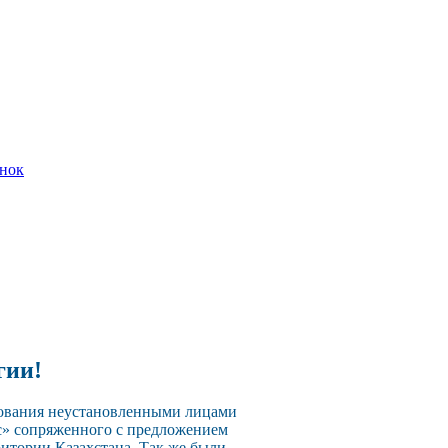
онок
гии!
зования неустановленными лицами
с» сопряженного с предложением
ритории Казахстана. Так же были