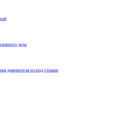
ений
оловного дела
ния доверителя из-под стражи