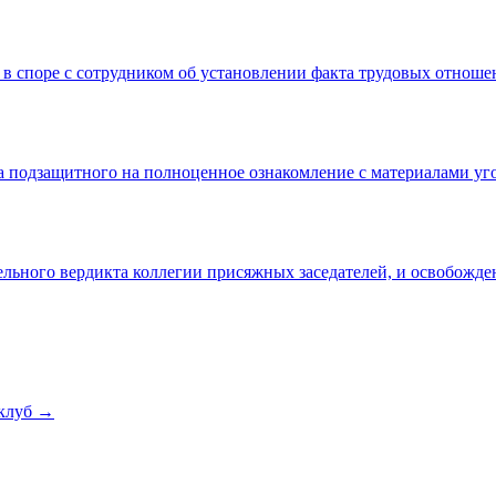
 в споре с сотрудником об установлении факта трудовых отнош
а подзащитного на полноценное ознакомление с материалами уг
льного вердикта коллегии присяжных заседателей, и освобожде
клуб →