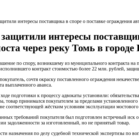
итили интересы поставщика в споре о поставке ограждения авт
защитили интересы поставщика
ста через реку Томь в городе
ашение по спору, возникшему из муниципального контракта на 
 исполнившего контракт стоимостью более 22 млн. рублей, защ
покупатель, сочтя окраску поставленного ограждения некачест
та выплаченного аванса.
оде подготовки к процессу адвокаты установили: обязательств
а, товар принимался покупателем за пределами установленного 
 не соответствующей жёстким условиям эксплуатации мостового
анных требований покупателя был подготовлен встречный иск о
ании задолженности за изготовленный, но не принятый товар.
сти назначения по делу судебной технической экспертизы по воп