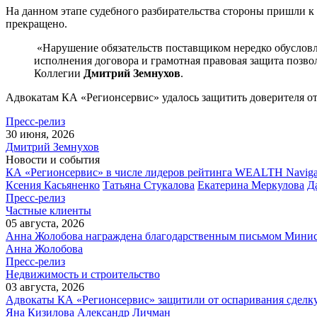
На данном этапе судебного разбирательства стороны пришли к
прекращено.
«Нарушение обязательств поставщиком нередко обусловл
исполнения договора и грамотная правовая защита позво
Коллегии
Дмитрий Земнухов
.
Адвокатам КА «Регионсервис» удалось защитить доверителя 
Пресс-релиз
30 июня, 2026
Дмитрий Земнухов
Новости и события
КА «Регионсервис» в числе лидеров рейтинга WEALTH Naviga
Ксения Касьяненко
Татьяна Стукалова
Екатерина Меркулова
Д
Пресс-релиз
Частные клиенты
05 августа, 2026
Анна Жолобова награждена благодарственным письмом Мини
Анна Жолобова
Пресс-релиз
Недвижимость и строительство
03 августа, 2026
Адвокаты КА «Регионсервис» защитили от оспаривания сделку
Яна Кизилова
Александр Личман