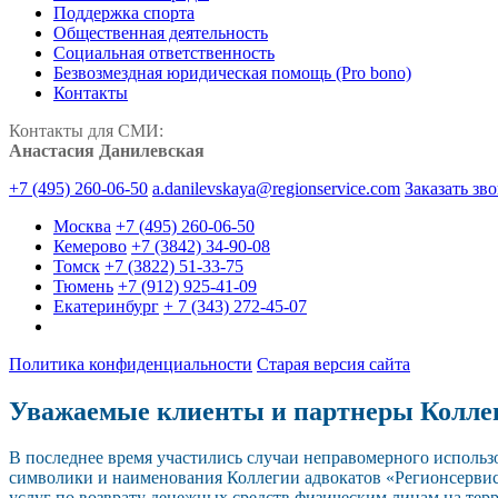
Поддержка спорта
Общественная деятельность
Социальная ответственность
Безвозмездная юридическая помощь (Pro bono)
Контакты
Контакты для СМИ:
Анастасия Данилевская
+7 (495) 260-06-50
a.danilevskaya@regionservice.com
Заказать зв
Москва
+7 (495) 260-06-50
Кемерово
+7 (3842) 34-90-08
Томск
+7 (3822) 51-33-75
Тюмень
+7 (912) 925-41-09
Екатеринбург
+ 7 (343) 272-45-07
Политика конфиденциальности
Старая версия сайта
Уважаемые клиенты и партнеры Колле
В последнее время участились случаи неправомерного исполь
символики и наименования Коллегии адвокатов «Регионсерви
услуг по возврату денежных средств физическим лицам на тер