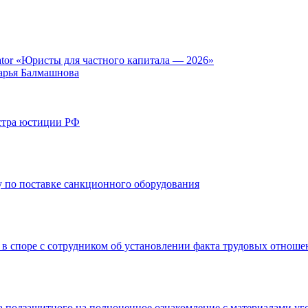
tor «Юристы для частного капитала — 2026»
арья Балмашнова
стра юстиции РФ
 по поставке санкционного оборудования
 в споре с сотрудником об установлении факта трудовых отнош
а подзащитного на полноценное ознакомление с материалами уг