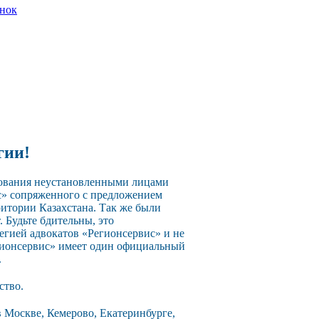
онок
гии!
зования неустановленными лицами
с» сопряженного с предложением
ритории Казахстана. Так же были
 Будьте бдительны, это
егией адвокатов «Регионсервис» и не
егионсервис» имеет один официальный
.
ство.
 Москве, Кемерово, Екатеринбурге,