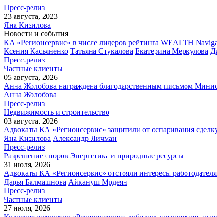
Пресс-релиз
23 августа, 2023
Яна Кизилова
Новости и события
КА «Регионсервис» в числе лидеров рейтинга WEALTH Naviga
Ксения Касьяненко
Татьяна Стукалова
Екатерина Меркулова
Д
Пресс-релиз
Частные клиенты
05 августа, 2026
Анна Жолобова награждена благодарственным письмом Мини
Анна Жолобова
Пресс-релиз
Недвижимость и строительство
03 августа, 2026
Адвокаты КА «Регионсервис» защитили от оспаривания сделку
Яна Кизилова
Александр Личман
Пресс-релиз
Разрешение споров
Энергетика и природные ресурсы
31 июля, 2026
Адвокаты КА «Регионсервис» отстояли интересы работодателя
Дарья Балмашнова
Айкануш Мрдеян
Пресс-релиз
Частные клиенты
27 июля, 2026
Коллегия адвокатов «Регионсервис» добилась сохранения прав