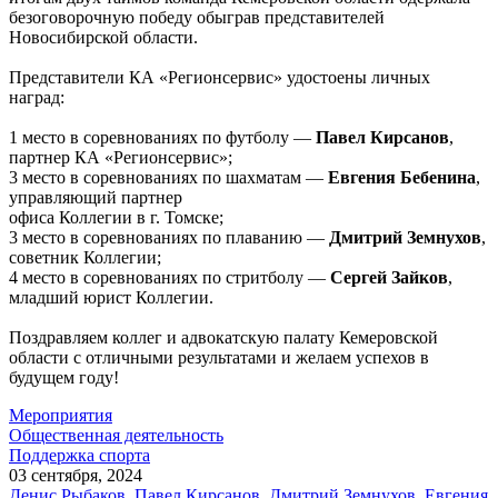
безоговорочную победу обыграв представителей
Новосибирской области.
Представители КА «Регионсервис» удостоены личных
наград:
1 место в соревнованиях по футболу —
Павел Кирсанов
,
партнер КА «Регионсервис»;
3 место в соревнованиях по шахматам —
Евгения Бебенина
,
управляющий партнер
офиса Коллегии в г. Томске;
3 место в соревнованиях по плаванию —
Дмитрий Земнухов
,
советник Коллегии;
4 место в соревнованиях по стритболу —
Сергей Зайков
,
младший юрист Коллегии.
Поздравляем коллег и адвокатскую палату Кемеровской
области с отличными результатами и желаем успехов в
будущем году!
Мероприятия
Общественная деятельность
Поддержка спорта
03 сентября, 2024
Денис Рыбаков
,
Павел Кирсанов
,
Дмитрий Земнухов
,
Евгения