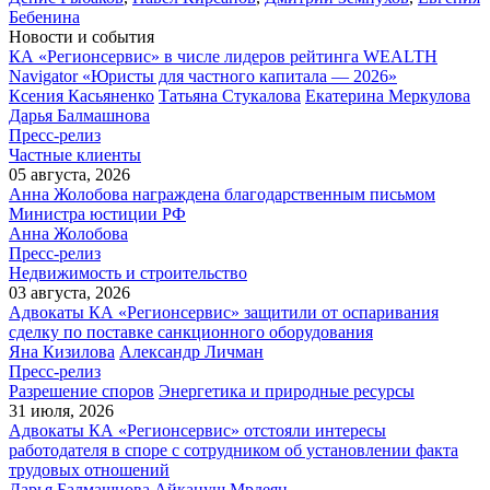
Бебенина
Новости и события
КА «Регионсервис» в числе лидеров рейтинга WEALTH
Navigator «Юристы для частного капитала — 2026»
Ксения Касьяненко
Татьяна Стукалова
Екатерина Меркулова
Дарья Балмашнова
Пресс-релиз
Частные клиенты
05 августа, 2026
Анна Жолобова награждена благодарственным письмом
Министра юстиции РФ
Анна Жолобова
Пресс-релиз
Недвижимость и строительство
03 августа, 2026
Адвокаты КА «Регионсервис» защитили от оспаривания
сделку по поставке санкционного оборудования
Яна Кизилова
Александр Личман
Пресс-релиз
Разрешение споров
Энергетика и природные ресурсы
31 июля, 2026
Адвокаты КА «Регионсервис» отстояли интересы
работодателя в споре с сотрудником об установлении факта
трудовых отношений
Дарья Балмашнова
Айкануш Мрдеян