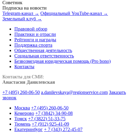
Советник
Подписка на новости
Telegram-канал →
Официальный YouTube-канал →
Земельный клуб →
Правовой обзор
Практики и отрасли
Рейтинги и награды
Поддержка спорта
Общественная деятельность
Социальная ответственность
Безвозмездная юридическая помощь (Pro bono)
Контакты
Контакты для СМИ:
Анастасия Данилевская
+7 (495) 260-06-50
a.danilevskaya@regionservice.com
Заказать
звонок
Москва
+7 (495) 260-06-50
Кемерово
+7 (3842) 34-90-08
Томск
+7 (3822) 51-33-75
Тюмень
+7 (912) 925-41-09
Екатеринбург
+ 7 (343) 272-45-07