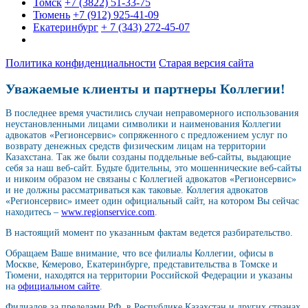
Томск
+7 (3822) 51-33-75
Тюмень
+7 (912) 925-41-09
Екатеринбург
+ 7 (343) 272-45-07
Политика конфиденциальности
Старая версия сайта
Уважаемые клиенты и партнеры Коллегии!
В последнее время участились случаи неправомерного использования
неустановленными лицами символики и наименования Коллегии
адвокатов «Регионсервис» сопряженного с предложением услуг по
возврату денежных средств физическим лицам на территории
Казахстана. Так же были созданы поддельные веб-сайты, выдающие
себя за наш веб-сайт. Будьте бдительны, это мошеннические веб-сайты
и никоим образом не связаны с Коллегией адвокатов «Регионсервис»
и не должны рассматриваться как таковые. Коллегия адвокатов
«Регионсервис» имеет один официальный сайт, на котором Вы сейчас
находитесь –
www.regionservice.com
.
В настоящий момент по указанным фактам ведется разбирательство.
Обращаем Ваше внимание, что все филиалы Коллегии, офисы в
Москве, Кемерово, Екатеринбурге, представительства в Томске и
Тюмени, находятся на территории Российской Федерации и указаны
на
официальном сайте
.
Филиалов за пределами РФ, в Республике Казахстан и других странах