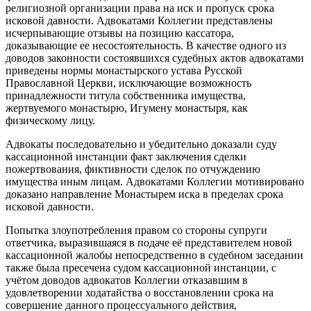
религиозной организации права на иск и пропуск срока
исковой давности. Адвокатами Коллегии представлены
исчерпывающие отзывы на позицию кассатора,
доказывающие ее несостоятельность. В качестве одного из
доводов законности состоявшихся судебных актов адвокатами
приведены нормы монастырского устава Русской
Православной Церкви, исключающие возможность
принадлежности титула собственника имущества,
жертвуемого монастырю, Игумену монастыря, как
физическому лицу.
Адвокаты последовательно и убедительно доказали суду
кассационной инстанции факт заключения сделки
пожертвования, фиктивности сделок по отчуждению
имущества иным лицам. Адвокатами Коллегии мотивировано
доказано направление Монастырем иска в пределах срока
исковой давности.
Попытка злоупотребления правом со стороны супруги
ответчика, выразившаяся в подаче её представителем новой
кассационной жалобы непосредственно в судебном заседании
также была пресечена судом кассационной инстанции, с
учётом доводов адвокатов Коллегии отказавшим в
удовлетворении ходатайства о восстановлении срока на
совершение данного процессуального действия,