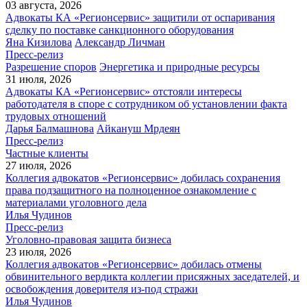
03 августа, 2026
Адвокаты КА «Регионсервис» защитили от оспаривания
сделку по поставке санкционного оборудования
Яна Кизилова
Александр Личман
Пресс-релиз
Разрешение споров
Энергетика и природные ресурсы
31 июля, 2026
Адвокаты КА «Регионсервис» отстояли интересы
работодателя в споре с сотрудником об установлении факта
трудовых отношений
Дарья Балмашнова
Айкануш Мрдеян
Пресс-релиз
Частные клиенты
27 июля, 2026
Коллегия адвокатов «Регионсервис» добилась сохранения
права подзащитного на полноценное ознакомление с
материалами уголовного дела
Илья Чудинов
Пресс-релиз
Уголовно-правовая защита бизнеса
23 июля, 2026
Коллегия адвокатов «Регионсервис» добилась отмены
обвинительного вердикта коллегии присяжных заседателей, и
освобождения доверителя из-под стражи
Илья Чудинов