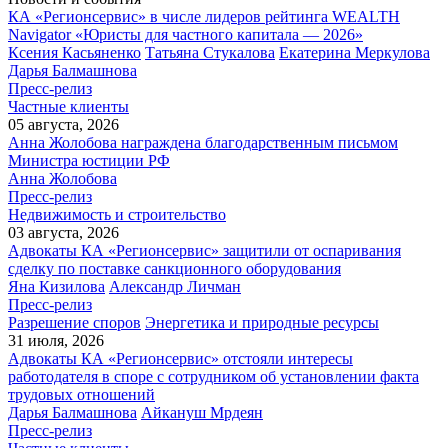
КА «Регионсервис» в числе лидеров рейтинга WEALTH
Navigator «Юристы для частного капитала — 2026»
Ксения Касьяненко
Татьяна Стукалова
Екатерина Меркулова
Дарья Балмашнова
Пресс-релиз
Частные клиенты
05 августа, 2026
Анна Жолобова награждена благодарственным письмом
Министра юстиции РФ
Анна Жолобова
Пресс-релиз
Недвижимость и строительство
03 августа, 2026
Адвокаты КА «Регионсервис» защитили от оспаривания
сделку по поставке санкционного оборудования
Яна Кизилова
Александр Личман
Пресс-релиз
Разрешение споров
Энергетика и природные ресурсы
31 июля, 2026
Адвокаты КА «Регионсервис» отстояли интересы
работодателя в споре с сотрудником об установлении факта
трудовых отношений
Дарья Балмашнова
Айкануш Мрдеян
Пресс-релиз