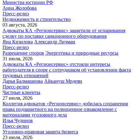
Министра юстиции РФ
Анна Жолобова
Пресс-релиз
Недвижимость и строительство
03 августа, 2026
Адвокаты КА «Регионсервис» защитили от оспаривания
сделку по поставке санкционного оборудования
Яна Кизилова
Александр Личман
Пресс-релиз
Разрешение споров
Энергетика и природные ресурсы
31 июля, 2026
Адвокаты КА «Регионсервис» отстояли интересы
работодателя в споре с сотрудником об установлении факта
трудовых отношений
Дарья Балмашнова
Айкануш Мрдеян
Пресс-релиз
Частные клиенты
27 июля, 2026
Коллегия адвокатов «Регионсервис» добилась сохранения
права подзащитного на полноценное ознакомление с
материалами уголовного дела
Илья Чудинов
Пресс-релиз
Уголовно-правовая защита бизнеса
23 июля, 2026