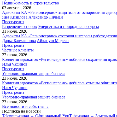
Недвижимость и строительство
03 августа, 2026
Адвокаты КА «Регионсервис» защитили от оспаривания сделку
Яна Кизилова
Александр Личман
Пресс-релиз
Разрешение споров
Энергетика и природные ресурсы
31 июля, 2026
Адвокаты КА «Регионсервис» отстояли интересы работодателя
Дарья Балмашнова
Айкануш Мрдеян
Пресс-релиз
Частные клиенты
27 июля, 2026
Коллегия адвокатов «Регионсервис» добилась сохранения прав
Илья Чудинов
Пресс-релиз
Уголовно-правовая защита бизнеса
23 июля, 2026
Коллегия адвокатов «Регионсервис» добилась отмены обвините
Илья Чудинов
Пресс-релиз
Уголовно-правовая защита бизнеса
23 июля, 2026
Все новости и события →
Подписка на новости
Telegram-канал →
Официальный YouTube-канал →
Земельный 