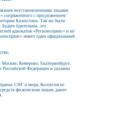
зования неустановленными лицами
с» сопряженного с предложением
ритории Казахстана. Так же были
 Будьте бдительны, это
егией адвокатов «Регионсервис» и не
егионсервис» имеет один официальный
.
ство.
 Москве, Кемерово, Екатеринбурге,
ии Российской Федерации и указаны
странах СНГ и мира, Коллегия не
 средств физическим лицам, ранее
м.