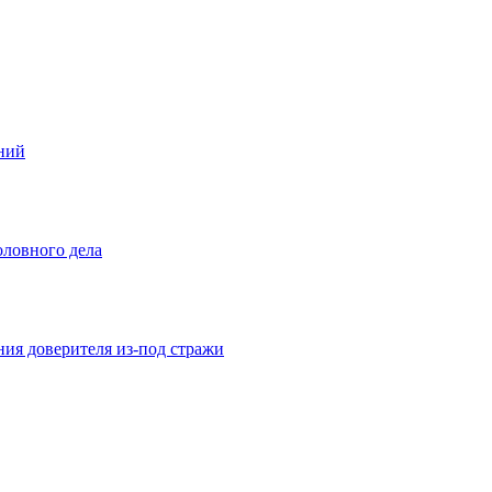
ений
оловного дела
ния доверителя из-под стражи