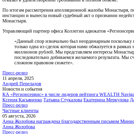
По итогам рассмотрения апелляционной жалобы Монастыря, по
инстанции и вынесла новый судебный акт о признании недейст
Монастыря.
Управляющий партнер офиса Коллегии адвокатов «Регионсервис
«Данный спор изначально был неординарным поскольку в
только одна из сделок которая нами обжалуется в рамка
миллионов рублей. Мы представляем интересы Монастыря
последовательно добиваемся желаемого результата. Мы с
сложном правовом сюжете».
Пресс-релиз
11 апреля, 2025
Андрей Переладов
Новости и события
КА «Регионсервис» в числе лидеров рейтинга WEALTH Naviga
Ксения Касьяненко
Татьяна Стукалова
Екатерина Меркулова
Д
Пресс-релиз
Частные клиенты
05 августа, 2026
Анна Жолобова награждена благодарственным письмом Мини
Анна Жолобова
Пресс-релиз