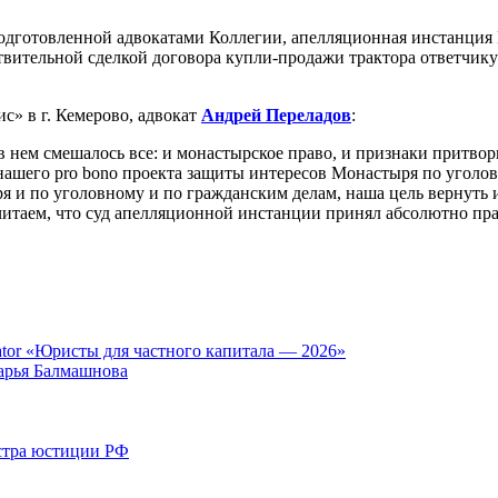
дготовленной адвокатами Коллегии, апелляционная инстанция К
вительной сделкой договора купли-продажи трактора ответчику
» в г. Кемерово, адвокат
Андрей Переладов
:
 нем смешалось все: и монастырское право, и признаки притвор
х нашего pro bono проекта защиты интересов Монастыря по уголо
 и по уголовному и по гражданским делам, наша цель вернуть
читаем, что суд апелляционной инстанции принял абсолютно пра
tor «Юристы для частного капитала — 2026»
арья Балмашнова
стра юстиции РФ