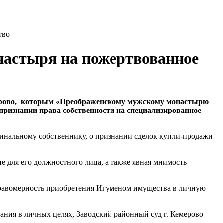
тво
онастыря на пожертвованное
емерово, которым «Преображенскому мужскому монастырю
признании права собственности на специализированное
оминальному собственнику, о признании сделок купли-продажи
е для его должностного лица, а также явная мнимость
правомерность приобретения Игуменом имущества в личную
ния в личных целях, Заводский районный суд г. Кемерово