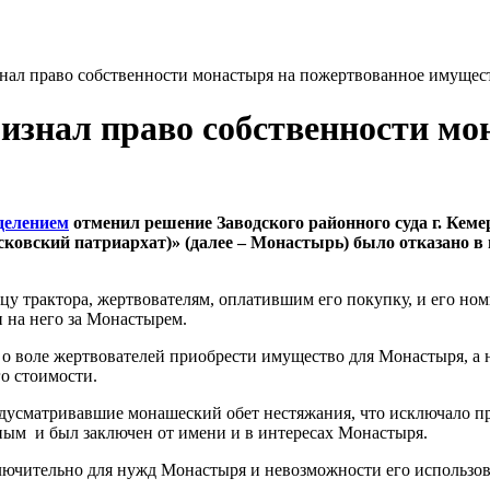
знал право собственности монастыря на пожертвованное имущес
ризнал право собственности м
делением
отменил решение Заводского районного суда г. К
овский патриархат)» (далее – Монастырь) было отказано в 
вцу трактора, жертвователям, оплатившим его покупку, и его н
 на него за Монастырем.
о воле жертвователей приобрести имущество для Монастыря, а н
го стоимости.
едусматривавшие монашеский обет нестяжания, что исключало 
рным и был заключен от имени и в интересах Монастыря.
ючительно для нужд Монастыря и невозможности его использова