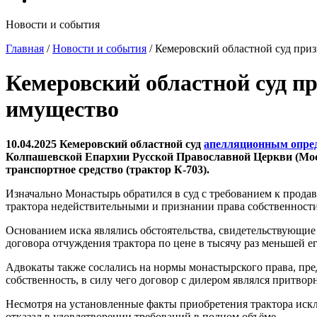
Новости и события
Главная
/
Новости и события
/
Кемеровский областной суд при
Кемеровский областной суд п
имущество
10.04.2025 Кемеровский областной суд
апелляционным опре
Колпашевской Епархии Русской Православной Церкви (Моск
транспортное средство (трактор К-703).
Изначально Монастырь обратился в суд с требованием к прода
трактора недействительными и признании права собственности
Основанием иска являлись обстоятельства, свидетельствующие 
договора отчуждения трактора по цене в тысячу раз меньшей е
Адвокаты также сослались на нормы монастырского права, пр
собственность, в силу чего договор с дилером являлся притво
Несмотря на установленные факты приобретения трактора искл
отказал в удовлетворении требований в полном объёме.